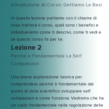
Introduzione Al Corso: Gettiamo Le Basi
In questa lezione partiamo con il chiarire di
cosa tratterà il corso, quali sono i benefici e
individueremo come ti descrivi, come ti vedi e
se questo corso fa per te.
Lezione 2
Perché è Fondamentale La Self
Compassion
Una breve esplorazione teorica per
comprendere perché è fondamentale dal
punto di vista scientifico sviluppare self
compassion e come funziona. Vedremo che ha
un ruolo fondamentale nella regolazione delle