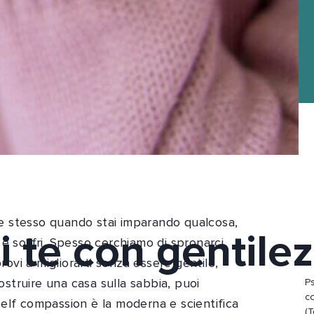
 te stesso quando stai imparando qualcosa,
i te con gentilez
e soffri. Spesso cerchiamo di spronarci,
rovi a migliorarti senza essere gentile,
truire una casa sulla sabbia, puoi
P
c
elf compassion è la moderna e scientifica
(