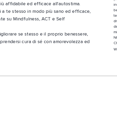
iù affidabile ed efficace all'autostima.
inseg
be
i a te stesso in modo più sano ed efficace,
t
sate su Mindfulness, ACT e Self
di
di
m
gliorare se stesso e il proprio benessere,
Nh
i prendersi cura di sé con amorevolezza ed
Ch
Wi