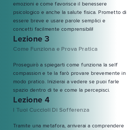
emozioni e come favorisce il benessere
psicologico e anche la salute fisica. Prometto di
essere breve e usare parole semplici e
concetti facilmente comprensibili!
Lezione 3
Come Funziona e Prova Pratica
Proseguirò a spiegarti come funziona la self
compassion e te la farò provare brevemente in
modo pratico. Inizierai a vedere se puoi farle
spazio dentro di te e come la percepisci.
Lezione 4
I Tuoi Cuccioli Di Sofferenza
Tramite una metafora, arriverai a comprendere