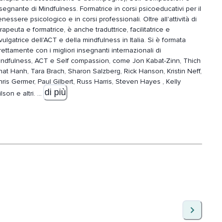
nante di Mindfulness. Formatrice in corsi psicoeducativi per il
nessere psicologico e in corsi professionali. Oltre all'attività di
erapeuta e formatrice, è anche
traduttrice, facilitatrice e
vulgatrice dell'ACT e della mindfulness in Italia. Si è formata
rettamente con i migliori insegnanti internazionali di
indfulness, ACT e Self compassion, come Jon Kabat-Zinn, Thich
at Hanh, Tara Brach, Sharon Salzberg, Rick Hanson, Kristin Neff,
ris Germer, Paul Gilbert, Russ Harris, Steven Hayes , Kelly
di più
lson e altri.
...