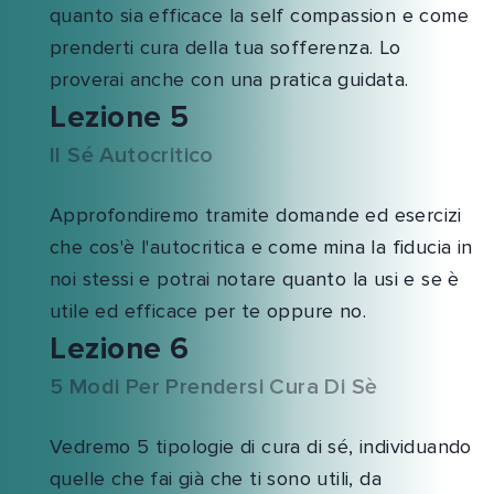
quanto sia efficace la self compassion e come
prenderti cura della tua sofferenza. Lo
proverai anche con una pratica guidata.
Lezione 5
Il Sé Autocritico
Approfondiremo tramite domande ed esercizi
che cos'è l'autocritica e come mina la fiducia in
noi stessi e potrai notare quanto la usi e se è
utile ed efficace per te oppure no.
Lezione 6
5 Modi Per Prendersi Cura Di Sè
Vedremo 5 tipologie di cura di sé, individuando
quelle che fai già che ti sono utili, da