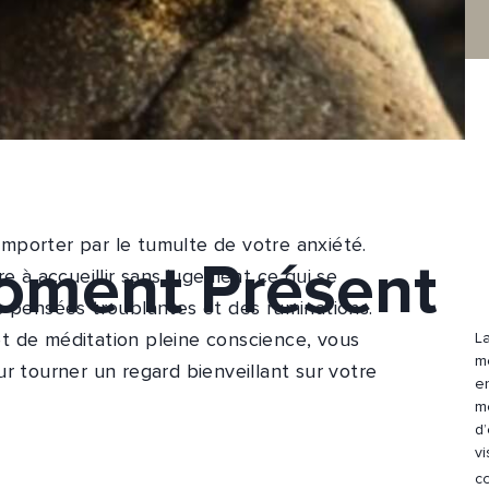
 emporter par le tumulte de votre anxiété.
Moment Présent
e à accueillir sans jugement ce qui se
s pensées troublantes et des ruminations.
 et de méditation pleine conscience, vous
L
mé
r tourner un regard bienveillant sur votre
en
m
d
vi
cœ