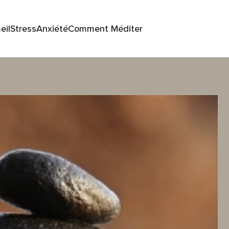
eil
Stress
Anxiété
Comment Méditer