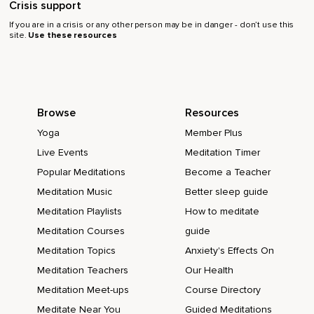
Crisis support
Que retrouvez-vous?
If you are in a crisis or any other person may be in danger - don’t use this
site.
Use these resources
Cette motivation est importante.
C'est ce qui vous permettra de maintenir le cap devant
l'anxiété qui vient en affirmant nos limites.
Browse
Resources
La seule façon d'apprendre à dire non,
Yoga
Member Plus
C'est en commençant à dire non.
Live Events
Meditation Timer
L'inconfort qui vient avec notre refus ne durera pas toujours
Popular Meditations
Become a Teacher
et plus nous nous affirmons,
Meditation Music
Better sleep guide
Plus il sera facile de tolérer les malaises.
Meditation Playlists
How to meditate
Notre respiration,
Meditation Courses
guide
Notre capacité à ne pas s'accrocher aux pensées
Meditation Topics
Anxiety's Effects On
douloureuses et critiques nous sera d'un précieux support
Meditation Teachers
Our Health
dans cet apprentissage.
Meditation Meet-ups
Course Directory
Revenez maintenant vers votre respiration en remarquant
Meditate Near You
Guided Meditations