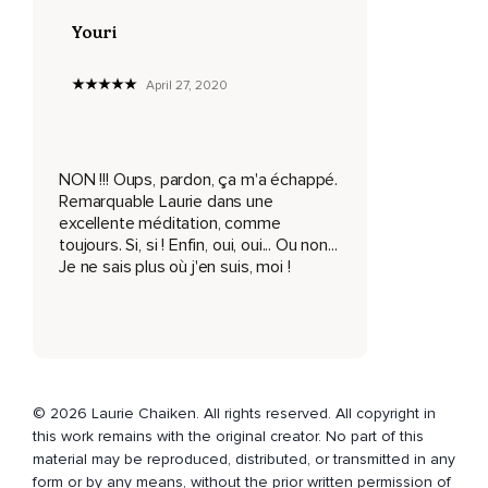
De manière bien précise,
Youri
Apprendre à dire non.
Quelles sont les situations dans votre vie où vous avez
April 27, 2020
tendance à dire oui alors que vous souhaitez réellement
dire non?
Pensez à ces moments où vous choisissez de répondre aux
NON !!! Oups, pardon, ça m'a échappé.
besoins des autres plutôt que de faire confiance à votre
Remarquable Laurie dans une
voix intérieure.
excellente méditation, comme
toujours. Si, si ! Enfin, oui, oui... Ou non...
Prenez quelques instants pour vous remémorer ces
Je ne sais plus où j'en suis, moi !
situations.
Qu'est-ce qui vous empêche de dire non?
Que craignez-vous?
Identifiez les obstacles et ensuite revenez un moment vers
votre souffle.
© 2026 Laurie Chaiken. All rights reserved. All copyright in
this work remains with the original creator. No part of this
Inspirez et expirez en accueillant tout ce qui se passe à
material may be reproduced, distributed, or transmitted in any
l'intérieur.
form or by any means, without the prior written permission of