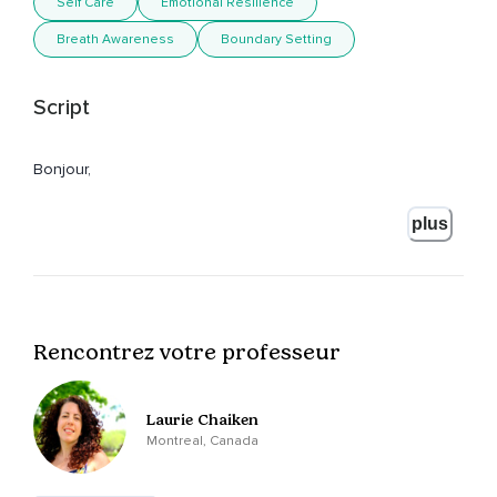
Self Care
Emotional Resilience
Breath Awareness
Boundary Setting
Script
Bonjour,
Je m'appelle Laurie Chaikin,
plus
Et vous écoutez Apprendre à dire non.
Dans cet épisode,
Nous abordons l'importance d'apprendre à dire non.
Rencontrez votre professeur
Nous nous sentons souvent obligés,
Contraints à dire oui pour ne pas déplaire,
Laurie Chaiken
Pour ne pas déranger,
Montreal, Canada
Pour ne pas faire de peine ou pour ne pas être jugés