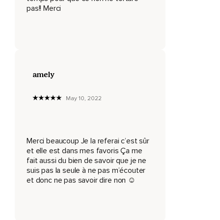
pas!! Merci
Notre vie perd son sens.
L'idée de dire non peut nous remplir d'angoisse.
Nous voulons éviter de décevoir,
De blesser.
amely
Nous voulons éviter de perdre notre statut et l'estime des
autres.
May 10, 2022
Nous voulons éviter la confrontation et la colère des gens.
Pour plusieurs d'entre nous,
Merci beaucoup Je la referai c’est sûr
Dire oui est plus facile à court terme que d'affronter
et elle est dans mes favoris Ça me
l'angoisse de dire non.
fait aussi du bien de savoir que je ne
Apprendre à dire non,
suis pas la seule à ne pas m’écouter
et donc ne pas savoir dire non ☺️
C'est apprendre à tolérer et accepter l'inconfort et les
conséquences potentielles qui viennent lorsqu'on s'affirme.
Cette tolérance vient avec la pratique,