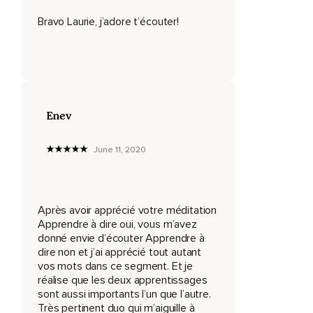
Dire non devient de plus en plus facile.
Bravo Laurie, j’adore t’écouter!
Si ce n'est pas déjà fait,
Je vous invite à présent à prendre une position qui vous
permet d'être parfaitement à l'aise,
En vous assurant d'être en mesure de respirer librement et
Enev
profondément lorsque vous êtes bien installé,
Inspiré et expiré quelquefois.
June 11, 2020
Simplement pour remarquer comment votre respiration se
produit en ce moment.
Après avoir apprécié votre méditation
À chaque inspiration,
Apprendre à dire oui, vous m’avez
Ressentez l'air qui remplit vos poumons,
donné envie d’écouter Apprendre à
dire non et j’ai apprécié tout autant
Puis sentez vos poumons se vider tranquillement.
vos mots dans ce segment. Et je
réalise que les deux apprentissages
Observez le mouvement de va-et-vient dans votre poitrine
sont aussi importants l’un que l’autre.
et dans votre ventre.
Très pertinent duo qui m’aiguille à