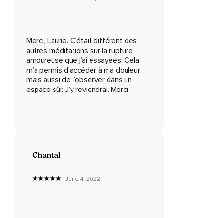
Que ce soit un verre d'eau,
Des mouchoirs ou une couverture.
Merci, Laurie. C’était différent des
Cette attention aux détails vous permet dès maintenant de
autres méditations sur la rupture
commencer à prendre soin de vos besoins d'une manière
amoureuse que j’ai essayées. Cela
bienveillante.
m’a permis d’accéder à ma douleur
mais aussi de l’observer dans un
Lorsque vous êtes bien installé,
espace sûr. J’y reviendrai. Merci.
Vous pouvez fermer les yeux ou baisser le regard.
Pour cette pratique,
Vous pouvez poser une main sur votre cœur et l'autre main
sur votre ventre,
Chantal
Si cette position vous est agréable.
Vous pouvez évidemment choisir de garder vos mains le
June 4, 2022
long de votre corps.
Nous allons débuter cet exercice en nous connectant à
notre respiration.