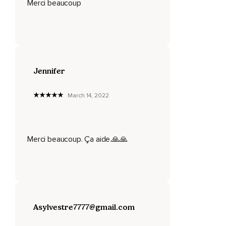
Merci beaucoup
Inspirez et expirez quelquefois,
Simplement et naturellement,
En relâchant toutes les tensions qui vous apparaissent
évidentes.
Jennifer
N'hésitez pas à soupirer si vous en sentez le besoin.
March 14, 2022
Amenez toute votre attention vers votre respiration et
commencez à remarquer les mouvements qui s'effectuent
dans votre corps.
Quand vous respirez,
Merci beaucoup. Ça aide.🙏🙏
Remarquez votre poitrine qui se soulève et s'abaisse,
Votre ventre qui se gonfle et se dégonfle.
Remarquez l'air qui se déplace dans votre gorge jusqu'à vos
poumons.
Asylvestre7777@gmail.com
Restez tout simplement présent à ces mouvements de va-