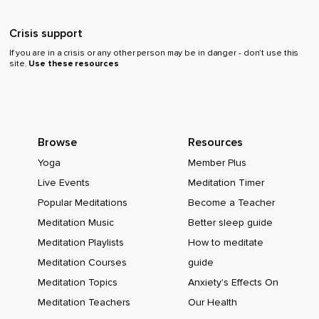
En leur permettant de se manifester,
Crisis support
Nous leur permettons également de s'adoucir,
If you are in a crisis or any other person may be in danger - don’t use this
site.
Use these resources
Puis éventuellement de nous quitter.
Rappelons-nous que cette intensité ne sera pas toujours là,
Que la douleur aujourd'hui aiguë va éventuellement pâlir,
Browse
Resources
Comme toutes les émotions que nous avons vécues
auparavant.
Yoga
Member Plus
Live Events
Meditation Timer
Notre cœur n'est pas réellement brisé,
Popular Meditations
Become a Teacher
Même s'il est douloureux,
Meditation Music
Better sleep guide
Lourd ou vide aujourd'hui,
Meditation Playlists
How to meditate
Même s'il nous semble en mille morceaux.
Meditation Courses
guide
Meditation Topics
Anxiety's Effects On
Nous avons simplement besoin de temps,
Meditation Teachers
Our Health
De douceur et de bienveillance pour accueillir et lâcher