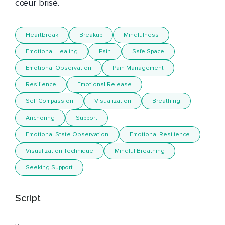
cœur brisé. 
Heartbreak
Breakup
Mindfulness
Emotional Healing
Pain
Safe Space
Emotional Observation
Pain Management
Resilience
Emotional Release
Self Compassion
Visualization
Breathing
Anchoring
Support
Emotional State Observation
Emotional Resilience
Visualization Technique
Mindful Breathing
Seeking Support
Script