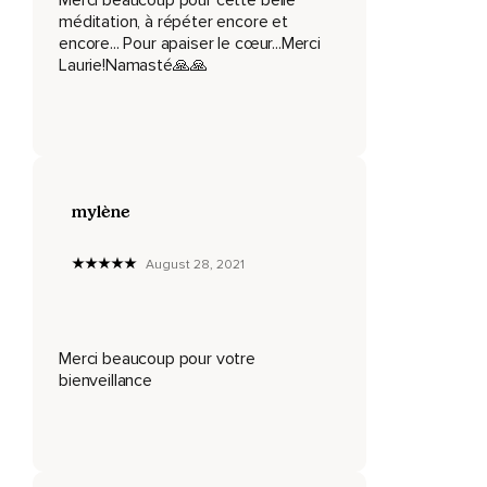
plongeant un peu plus profondément à l'intérieur de vous.
méditation, à répéter encore et
encore... Pour apaiser le cœur...Merci
En maintenant votre respiration lente et profonde,
Laurie!Namasté🙏🙏
Observez avec bienveillance les sensations dans votre
poitrine.
Essayez de mettre des mots sur les sensations présentes.
Peut-être que vous sentez que votre cœur est lourd,
mylène
Serré,
August 28, 2021
Coincé,
Vide ou en mille morceaux.
Essayez tout simplement de trouver les mots qui
Merci beaucoup pour votre
représentent le mieux vos sensations.
bienveillance
Je vous invite à ne pas entrer dans la sensation,
Dans le tourbillon interne.
Maintenez simplement une posture d'observation en