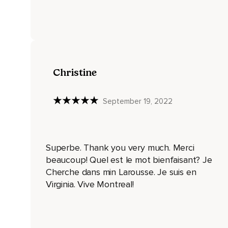
Si c'est aidant,
Vous pouvez poser vos mains sur votre abdomen pour ressent
Pour l'instant,
Il n'y a rien d'autre à faire.
Christine
Simplement respirer en laissant votre esprit s'apaiser.
September 19, 2022
Restez bien présent à votre respiration.
Si vous devenez distrait et si vos préoccupations reviennent 
C'est tout à fait normal.
Superbe. Thank you very much. Merci
De manière bienveillante,
beaucoup! Quel est le mot bienfaisant? Je
Cherche dans min Larousse. Je suis en
Redirigez votre attention vers votre respiration autant de fo
Virginia. Vive Montreal!
Inspirez profondément et expirez lentement,
En suivant votre souffle jusqu'au bout.
Reconnaissez ce moment où vos poumons doivent se remplir 