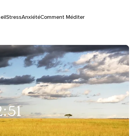
eil
Stress
Anxiété
Comment Méditer
2:51