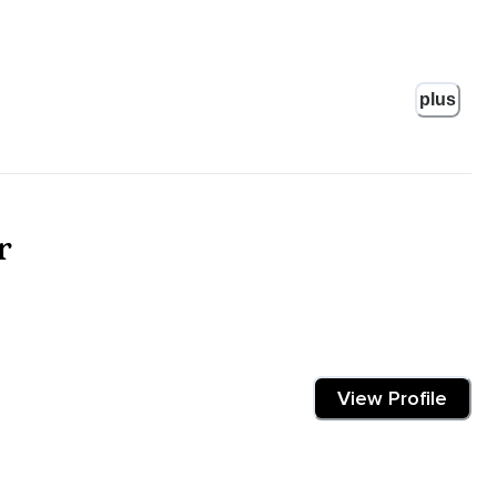
r ces temps d'incertitude ».
plus
le coup de l'émotion.
 lien avec un événement mondial.
 à travers le monde présentement.
r
dans cette période tumultueuse et je me présente à vous dans ma
View Profile