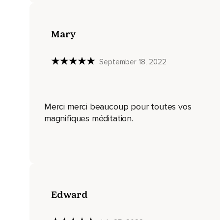
où vos poumons sont suffisamment remplis.
Continuez à observer ainsi votre souffle et si vos muscles s
Mary
Relâchez toutes les contractions,
Toutes les tensions apparentes.
September 18, 2022
Permettez à votre corps et à votre esprit de prendre cette p
Nous sommes dans un temps d'incertitude qui entraîne toute
Merci merci beaucoup pour toutes vos
Ces émotions,
magnifiques méditation.
Même si elles sont désagréables,
Ont besoin d'être reconnues pour être libérées.
Si c'est possible pour vous,
Laissez monter les émotions et les sentiments présents.
Edward
Que ressentez-vous en ce moment?
Accueillez tout ce qui se passe avec compassion,