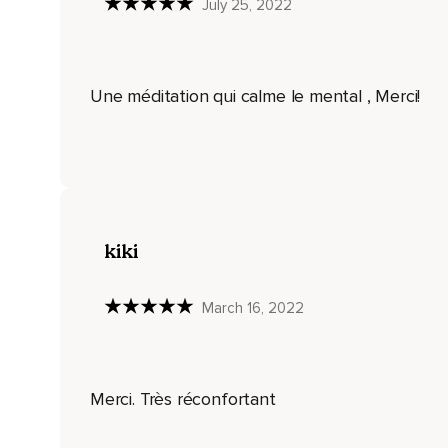
July 25, 2022
Avec douceur,
Avec patience.
Une méditation qui calme le mental , Merci!
C'est normal d'être en colère,
D'être apeuré,
D'être confus et d'être triste.
Toutes ces émotions sont importantes.
La méditation ne peut pas faire disparaître les émotions,
kiki
Mais elle peut vous aider à les accueillir dans un espace intér
Imaginez cet espace sécuritaire dans votre poitrine,
March 16, 2022
Un espace où toutes les émotions douloureuses peuvent exi
Inspirez profondément et,
Merci. Très réconfortant
À l'aide de votre imagination,
Permettez à votre souffle d'entrer dans cet espace sécuritair