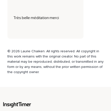
Comme être sensible et attentif aux autres,
Ou être sage en classe,
Très belle méditation merci
Par exemple.
Si tu es timide,
C'est tout à fait correct,
Mais ça peut être parfois souffrant.
© 2026 Laurie Chaiken. All rights reserved. All copyright in
Les personnes timides sont souvent mal à l'aise avec les
this work remains with the original creator. No part of this
gens qu'elles connaissent peu ou lorsqu'elles sont dans un
material may be reproduced, distributed, or transmitted in any
groupe.
form or by any means, without the prior written permission of
the copyright owner.
Une personne timide ne va pas facilement à la rencontre de
ceux qu'elle ne connaît pas.
Elle peut avoir de la difficulté à poser des questions à son
enseignant,
Par exemple,
Parce qu'elle ne veut pas déranger.