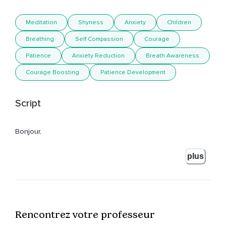
Meditation
Shyness
Anxiety
Children
Breathing
Self Compassion
Courage
Patience
Anxiety Reduction
Breath Awareness
Courage Boosting
Patience Development
Script
Bonjour,
Je m'appelle Laurie Chaikin et vous écoutez Méditation
plus
pour la timidité.
Le thème d'aujourd'hui nous a été suggéré par une jeune
auditrice.
Merci beaucoup Gaïa pour cette bonne idée.
Rencontrez votre professeur
Nous abordons la timidité.