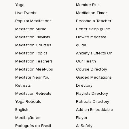
seule,
Yoga
Member Plus
Parce que parler à mes camarades de classe est difficile et
Live Events
Meditation Timer
inconfortable pour moi.
Popular Meditations
Become a Teacher
Et comme je ne parle pas souvent aux autres enfants,
Meditation Music
Better sleep guide
Meditation Playlists
How to meditate
Je suis moins habile lorsque j'essaie de leur parler.
Meditation Courses
guide
Les personnes timides manquent de pratique au niveau de
Meditation Topics
Anxiety's Effects On
leur interaction avec les autres,
Meditation Teachers
Our Health
Tout simplement.
Meditation Meet-ups
Course Directory
Comme elles ont moins d'interaction et qu'elles ont peur de
Meditate Near You
Guided Meditations
faire des erreurs,
Retreats
Directory
Elles ont tendance à rougir,
Meditation Retreats
Playlists Directory
À bégayer,
Yoga Retreats
Retreats Directory
English
Add an Embeddable
À bafouiller lorsqu'elles essaient d'entrer en contact avec
les autres.
Meditação em
Player
Português do Brasil
AI Safety
Si on écoute ce que notre timidité nous dit,