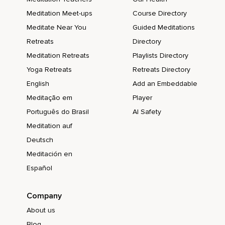
Meditation Meet-ups
Course Directory
Meditate Near You
Guided Meditations
Retreats
Directory
Meditation Retreats
Playlists Directory
Yoga Retreats
Retreats Directory
English
Add an Embeddable
Meditação em
Player
Português do Brasil
AI Safety
Meditation auf
Deutsch
Meditación en
Español
Company
About us
Blog