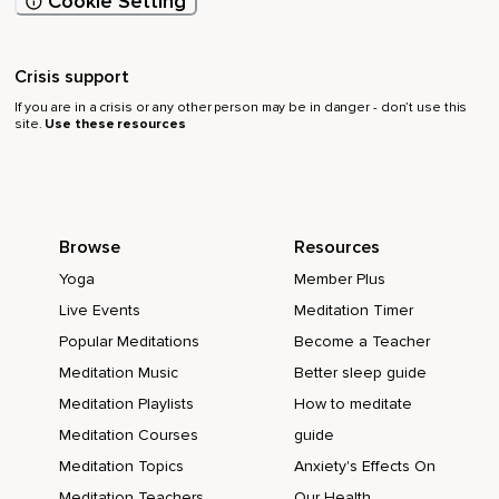
Cookie Setting
Crisis support
If you are in a crisis or any other person may be in danger - don’t use this
site.
Use these resources
Browse
Resources
Yoga
Member Plus
Live Events
Meditation Timer
Popular Meditations
Become a Teacher
Meditation Music
Better sleep guide
Meditation Playlists
How to meditate
Meditation Courses
guide
Meditation Topics
Anxiety's Effects On
Meditation Teachers
Our Health