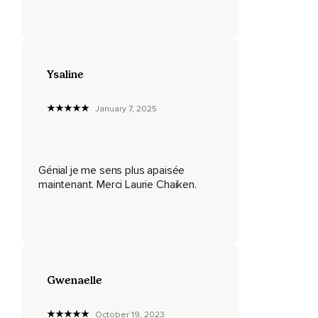
Est-ce que tu serres les dents,
Les points en ce moment?
Peut-être que ça tremble.
Ysaline
Tu as peut-être envie de pleurer ou tu peux avoir mal au
January 7, 2025
ventre.
Toutes ces sensations sont normales.
Ton corps se prépare à passer à l'action quand tu es en
Génial je me sens plus apaisée
colère,
maintenant. Merci Laurie Chaiken.
Ce qui entraîne toutes sortes de sensations pas toujours
agréables.
En prenant de grandes respirations,
Tu peux en arriver à calmer ton corps et ton esprit.
Gwenaelle
Ça va t'aider à exprimer ta colère de la bonne façon.
On va prendre quelques grandes respirations ensemble.
October 19, 2023