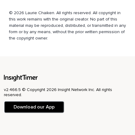
Devant l'erreur ou la possibilité de faire une erreur,
© 2026 Laurie Chaiken. All rights reserved. All copyright in
Vous pouvez apprendre à vous adresser avec bienveillance
this work remains with the original creator. No part of this
et douceur.
material may be reproduced, distributed, or transmitted in any
form or by any means, without the prior written permission of
Répétez encore avec moi.
the copyright owner.
J'ai le droit à l'erreur,
Comme tous les êtres humains.
Je garde ma valeur personnelle,
Peu importe mes succès ou mes échecs.
Vous pouvez continuer à répéter ces phrases,
v2.466.5 © Copyright 2026 Insight Network Inc. All rights
reserved.
Tout comme vous pouvez trouver vos propres affirmations
qui vous aident à mieux accepter vos imperfections et vos
Download our App
échecs.
Avec la répétition,
Ces affirmations sonneront de plus en plus vraies pour vous.