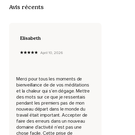
De faire une erreur,
Avis récents
D'être imparfait.
Et lorsque nous sommes moins que parfaits,
Nous avons tendance à être durs,
Elisabeth
Voire cruels envers nous-mêmes.
April 10, 2026
Le manque de confiance est associé à une grande anxiété
chez la majorité des personnes.
Nous allons donc aujourd'hui,
Merci pour tous les moments de
À travers un exercice de respiration et de bienveillance,
bienveillance de de vos méditations
et la chaleur qui s'en dégage. Mettre
Travailler à accueillir les parties imparfaites de nous pour
des mots sur ce que je ressentais
augmenter notre confiance.
pendant les premiers pas de mon
nouveau départ dans le monde du
Commençons par expliquer brièvement de quoi il est
travail était important. Accepter de
question lorsque nous parlons de confiance en soi.
faire des erreurs dans un nouveau
domaine d'activité n'est pas une
Nous voulons distinguer la confiance en soi de l'estime de
chose facile. Cette prise de
soi.