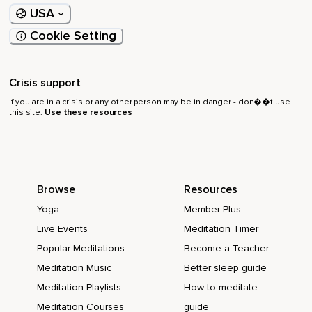
USA
Revenez maintenant vers votre respiration et remarquez la
manière particulière que votre corps respire à la fin de cet
Cookie Setting
exercice.
Laissez votre souffle se ralentir en relâchant toutes les
Crisis support
tensions,
If you are in a crisis or any other person may be in danger - don��t use
En décontractant tous vos muscles.
this site.
Use these resources
Inspirez bien profondément et expirez lentement.
Augmenter la confiance en soi,
C'est un processus complexe qui demande du temps et du
Browse
Resources
travail.
Yoga
Member Plus
Vous aurez peut-être besoin d'être accompagné par un
Live Events
Meditation Timer
proche ou un professionnel de la santé mentale pour bâtir
Popular Meditations
Become a Teacher
une confiance plus solide.
Meditation Music
Better sleep guide
N'hésitez pas à demander de l'aide.
Meditation Playlists
How to meditate
Accordez-vous de la patience,
Meditation Courses
guide