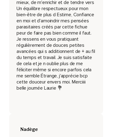
mieux, de m'enrichir et de tendre vers
Un équilibre respectueux pour mon
Commencez par respirer quelquefois,
bien-être de plus d Estime, Confiance
Tout simplement.
en moi et d'amoindrir mes pensées
parasitaires créés par cette fichue
Décontractez vos muscles et amenez votre attention vers
peur de faire pas bien comme il faut.
les mouvements de votre respiration.
Je ressens en vous pratiquant
régulièrement de douces petites
Observez comment votre ventre se gonfle et se dégonfle.
avancées qui s additionnent de + au fil
du temps et travail. Je suis satisfaite
Comment votre poitrine se soulève et s'abaisse.
de cela et je n oublie plus de me
féliciter même si encore parfois cela
Sentez l'air qui entre et qui sort,
me semble Étrange, j'apprécie bcp
Qui descend jusqu'à vos poumons.
cette douceur envers moi. Merciiii
belle journée Laurie 💐
Respirez et relâchez.
Permettez à votre corps et votre esprit de s'apaiser,
En lâchant prise sur toutes les tensions physiques et
mentales.
Nadège
En vous pratiquant ainsi à maintenir votre attention sur votre
corps,