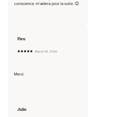
conscience, m'aidera pour la suite. 😊
Avoir une bonne estime de soi,
C'est avoir un sentiment positif de soi-même.
Lorsque j'ai une bonne estime de moi,
Je me considère comme une personne digne d'amour et de
Fleu
respect,
Par exemple.
March 18, 2026
La confiance en soi,
C'est l'estime de soi en action.
Merci
Grâce à mon estime de soi positive,
Je suis en mesure de passer à l'action sans peur de l'échec,
Parce que les échecs ne diminuent pas ma valeur.
Lorsque j'ai réellement confiance en moi,
Julie
Je peux prendre des risques.