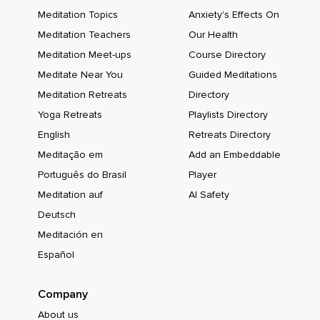
De la douceur et de l'amour tout au long de votre
Meditation Topics
Anxiety's Effects On
cheminement vers une meilleure confiance en soi.
Meditation Teachers
Our Health
Merci d'avoir passé ce temps avec moi et continuez votre
Meditation Meet-ups
Course Directory
belle pratique.
Meditate Near You
Guided Meditations
Meditation Retreats
Directory
Yoga Retreats
Playlists Directory
English
Retreats Directory
Meditação em
Add an Embeddable
Português do Brasil
Player
Meditation auf
AI Safety
Deutsch
Meditación en
Español
Company
About us