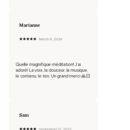
votre vie si soudainement vous aviez confiance en vous.
Peut-être que vous seriez en mesure de prendre certains
risques,
Marianne
D'affirmer vos besoins et d'effectuer des changements
importants dans votre vie.
March 8, 2024
La confiance en soi,
Ce n'est pas un remède miracle pour une vie sans anxiété,
Sans embûches et sans déceptions.
Quelle magnifique méditation! J’ai
adoré! La voix, la douceur, la musique,
Par contre,
le contenu, le ton. Un grand merci 🙏🏻
Lorsque vous avez confiance en vous,
Ces moments pénibles ne changent pas votre perception
positive de vous-même.
Pour augmenter la confiance en soi,
Sam
Il faut faire de la place,
September 12, 2023