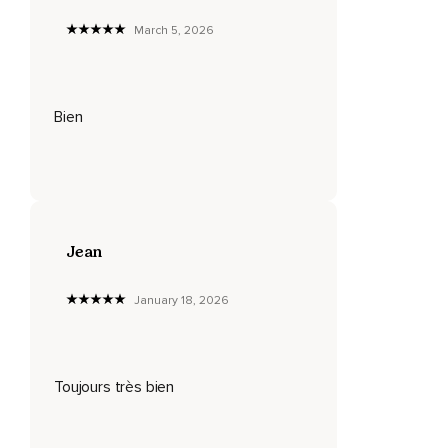
votre ventre se gonfle et se dégonfle.
March 5, 2026
Remarquez comme c'est agréable,
Comme c'est plaisant de respirer ainsi,
Sans faire quoi que ce soit.
Bien
Sinon,
Être présent,
Être attentif.
Jean
Commencez à approfondir vos inspirations et ralentir vos
expirations,
January 18, 2026
Si c'est agréable pour vous.
Continuez à décontracter vos muscles en laissant votre
corps devenir de plus en plus lourd.
Toujours très bien
Sentez l'effet de la gravité sur tous vos membres.
Et en relâchant les tensions physiques,