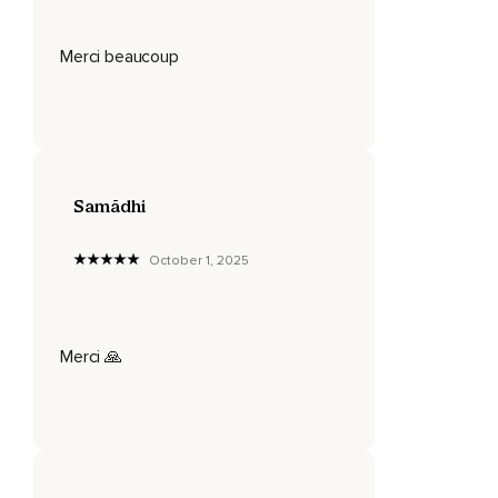
Ce petit sourire peut avoir un impact positif,
Merci beaucoup
Même si vous n'avez aucune influence externe qui vous fait
sourire en ce moment.
Un sourire subtil peut calmer le stress et améliorer l'humeur.
Maintenez ce petit sourire en inspirant et en expirant
calmement.
Samãdhi
Remarquez ce qui se passe en vous en ce moment.
Comment vous sentez-vous?
October 1, 2025
Si ce sourire entraîne des sensations et émotions
agréables,
Merci 🙏
Vous pouvez continuer durant tout l'exercice.
Sinon,
Reprenez tout simplement une expression neutre.
Choisissez ce qui vous fait du bien en ce moment.