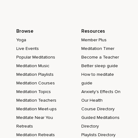
Merci d'avoir passé ce temps avec moi et continuez votre
belle pratique.
Browse
Resources
Yoga
Member Plus
Live Events
Meditation Timer
Popular Meditations
Become a Teacher
Meditation Music
Better sleep guide
Meditation Playlists
How to meditate
Meditation Courses
guide
Meditation Topics
Anxiety's Effects On
Meditation Teachers
Our Health
Meditation Meet-ups
Course Directory
Meditate Near You
Guided Meditations
Retreats
Directory
Meditation Retreats
Playlists Directory