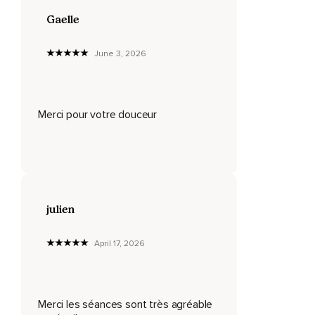
Notre cœur et notre corps aux émotions et sensations
agréables.
Gaelle
En tout temps,
June 3, 2026
Même lorsque nous ne nous sentons pas particulièrement
heureux,
C'est possible de faire de la place à l'intérieur de nous pour
Merci pour votre douceur
la joie.
Alors sans plus tarder,
Je vous invite à vous installer de manière à être
particulièrement confortable,
Couché ou assis.
julien
Prenez quelques instants pour vous étirer,
April 17, 2026
Si c'est agréable,
Ou pour effectuer les mouvements dont votre corps a envie.
Merci les séances sont très agréable
Je vous invite à fermer les yeux ou baisser le regard en