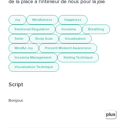
de la place à l’intérieur de nous pour la joie.
Joy
Mindfulness
Happiness
Emotional Regulation
Insomnia
Breathing
Smile
Body Scan
Visualization
Mindful Joy
Present Moment Awareness
Insomnia Management
Smiling Technique
Visualization Technique
Script
Bonjour,
Je m'appelle Laurie Chaikin et vous écoutez Respire avec
plus
moi.
Souvent,