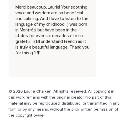
Merci beaucoup, Laurie! Your soothing
Nous sommes parfois trop préoccupés par nos difficultés,
voice and wisdom are so beneficial
and calming. And I love to listen to the
Nos tâches à faire,
language of my childhood. (I was born
Le train-train quotidien,
in Montréal but have been in the
states for over six decades.) I’m so
Pour porter attention à ce qui pourrait générer de la joie.
grateful I still understand French as it
is truly a beautiful language. Thank you
Mais nous pouvons faire de la place pour la joie,
for this gift❣️
La beauté et le plaisir en portant notre attention sur le
moment présent.
Une plate-bande fleurie,
Le sourire d'un enfant,
© 2026 Laurie Chaiken. All rights reserved. All copyright in
Un chien qui vous fait rire sont tous des exemples anodins
this work remains with the original creator. No part of this
qui peuvent vous apporter un moment de joie si vous êtes
material may be reproduced, distributed, or transmitted in any
attentif.
form or by any means, without the prior written permission of
the copyright owner.
Revenez vers votre souffle en remarquant les sensations
reliées à votre respiration.