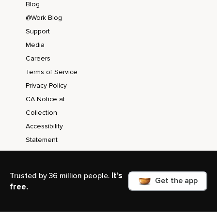
Blog
Tu prends bien soin de toi en ce moment.
@Work Blog
Merci d'avoir passé ce temps avec moi et continue ta belle
Support
pratique.
Media
Careers
Terms of Service
Privacy Policy
CA Notice at
Collection
Accessibility
Statement
It’s
Trusted by 36 million people.
Get the app
free.