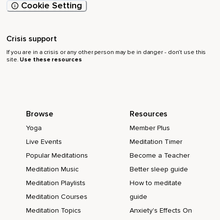
Cookie Setting
Sinon,
Qui est avec toi?
Crisis support
Des personnes?
If you are in a crisis or any other person may be in danger - don’t use this
site.
Use these resources
Des animaux?
Continue à voir cet endroit sécuritaire dans ton esprit.
C'est toi qui décide où vont tes pensées.
Browse
Resources
À chaque fois que ta tête te raconte des histoires qui
Yoga
Member Plus
t'empêchent de te sentir bien,
Live Events
Meditation Timer
Tu peux toujours revisiter cet endroit sécuritaire à l'intérieur
Popular Meditations
Become a Teacher
de ton imagination.
Meditation Music
Better sleep guide
Tu peux toujours revenir à des images plaisantes et
Meditation Playlists
How to meditate
paisibles qui vont t'aider à t'endormir.
Meditation Courses
guide
Observe ce qui se passe dans ton corps en ce moment.
Meditation Topics
Anxiety's Effects On
Laisse tous tes muscles se détendre,