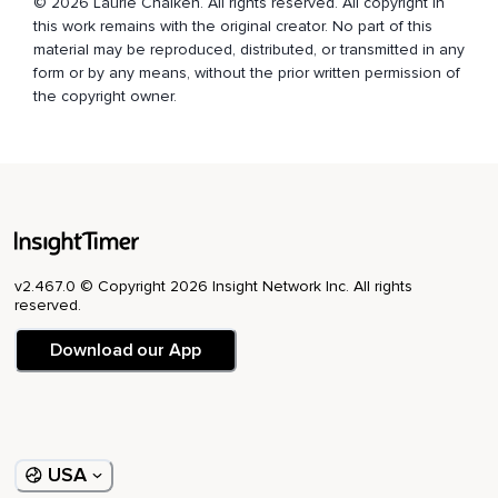
© 2026 Laurie Chaiken. All rights reserved. All copyright in
Solide,
this work remains with the original creator. No part of this
Calme et détendu.
material may be reproduced, distributed, or transmitted in any
form or by any means, without the prior written permission of
Est-ce que ce lieu que tu vois est à l'intérieur ou à
the copyright owner.
l'extérieur?
Quelles sont les couleurs,
Les sons,
Les odeurs dans cet endroit?
Et toi,
v2.467.0 © Copyright 2026 Insight Network Inc. All rights
Que fais-tu dans cet endroit?
reserved.
Es-tu couché,
Download our App
Assis,
Debout?
Est-ce que tu te reposes ou tu fais une activité amusante?
USA
Est-ce que tu es seul dans cet endroit merveilleux?