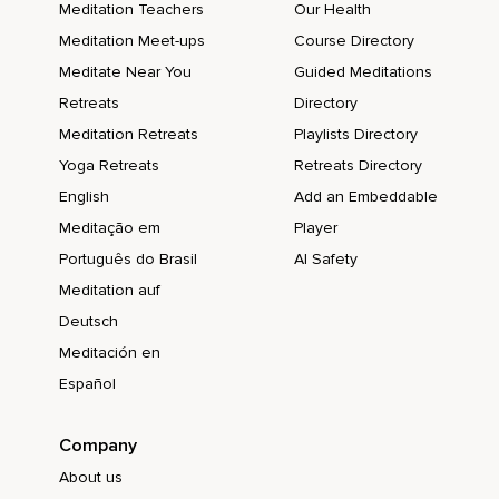
Meditation Teachers
Our Health
Se relâcher,
Meditation Meet-ups
Course Directory
Meditate Near You
Guided Meditations
Et ta tête au besoin de repos et de sommeil.
Retreats
Directory
Laisse ta tête devenir lourde.
Meditation Retreats
Playlists Directory
Détends tes pieds,
Yoga Retreats
Retreats Directory
Tes jambes,
English
Add an Embeddable
Meditação em
Player
Ton ventre,
Português do Brasil
AI Safety
Ton dos,
Meditation auf
Tes bras,
Deutsch
Tes épaules,
Meditación en
Español
Ton visage.
Inspire profondément et expire lentement.
Company
Tu peux continuer à te concentrer sur ta respiration ou tu
About us
peux retourner visiter ton endroit sécuritaire et calme.