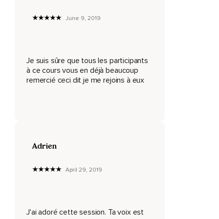
Continue à bien te concentrer sur ta respiration.
June 9, 2019
Si tu as des idées qui t'inquiètent,
Si la noirceur de ta chambre te déconcentre en ce moment,
Je suis sûre que tous les participants
C'est tout à fait correct et normal.
à ce cours vous en déjà beaucoup
remercié ceci dit je me rejoins à eux
Tu es en sécurité en ce moment et tu n'as pas besoin de
donner de l'attention aux pensées qui te disent le contraire.
Tu peux te répéter quelquefois « Je suis en sécurité » si ça
te fait du bien.
Rappelle-toi que ton cerveau te raconte toutes sortes
Adrien
d'histoires.
Ces histoires ne sont pas toujours vraies et elles ne sont
April 29, 2019
pas toujours utiles.
Si tu as peur du noir,
C'est parce que ta tête te raconte une histoire effrayante.
J'ai adoré cette session. Ta voix est