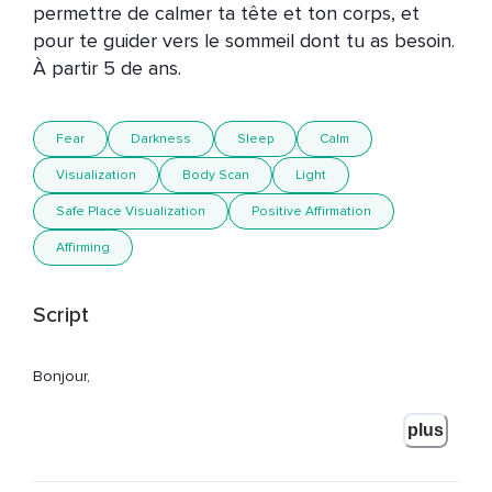
permettre de calmer ta tête et ton corps, et 
pour te guider vers le sommeil dont tu as besoin. 
À partir 5 de ans. 
Fear
Darkness
Sleep
Calm
Visualization
Body Scan
Light
Safe Place Visualization
Positive Affirmation
Affirming
Script
Bonjour,
Je m'appelle Laurie Chaikin et vous écoutez Respire avec
plus
moi.
Cet exercice s'adresse à toute personne,