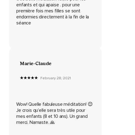
Comme quand les lumières étaient allumées.
enfants et qui apaise . pour une
première fois mes filles se sont
La peur du noir est très commune.
endormies directement à la fin de la
séance
Il y a des raisons scientifiques derrière cette peur.
Vois-tu,
Contrairement à certains animaux comme les chats et les
rongeurs,
Marie-Claude
Les humains ne voient pas très bien dans l'obscurité.
Il y a de ça des centaines de milliers d'années,
February 28, 2021
Les premiers humains n'avaient pas la chance d'avoir des
maisons sécuritaires comme la tienne.
Ils dormaient dehors et ne pouvaient pas voir s'il y avait du
Wow! Quelle fabuleuse méditation! 😊
danger autour d'eux.
Je crois qu'elle sera très utile pour
mes enfants (8 et 10 ans). Un grand
L'obscurité était une réelle menace à cette époque.
merci. Namaste. 🙏
Aujourd'hui,