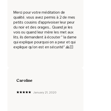
Notre cerveau et notre corps ont besoin de l'obscurité pour
bien dormir.
Merci pour votre méditation de
qualité, vous avez permis à 2 de mes
La lumière stimule nos sens et empêche le cerveau de se
petits cousins d'apprivoiser leur peur
mettre en mode sommeil.
du noir et des orages... Quand je les
Nous avons tous à l'intérieur de nous une sorte d'horloge
vois ou quand leur mère les met aux
biologique qui nous indique quand c'est l'heure de dormir et
lits, ils demandent à écouter " la dame
quand c'est l'heure de se réveiller et de faire des activités.
qui explique pourquoi on a peur et qui
explique qu'on est en sécurité" 🙏🏻
Lorsque nous sommes exposés à de la lumière intense
avant de se coucher,
Cette horloge se dérègle et nous empêche de nous
endormir.
C'est donc une bonne idée de diminuer l'intensité de la
Caroline
lumière et de ne pas utiliser d'appareil électronique
quelques heures avant de se coucher.
January 21, 2020
Et c'est pourquoi nous dormons mieux dans une chambre
bien sombre.
Notre corps et notre cerveau ont besoin de cette obscurité