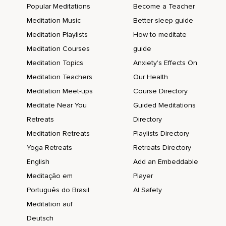
Popular Meditations
Become a Teacher
Meditation Music
Better sleep guide
Meditation Playlists
How to meditate
Meditation Courses
guide
Meditation Topics
Anxiety's Effects On
Meditation Teachers
Our Health
Meditation Meet-ups
Course Directory
Meditate Near You
Guided Meditations
Retreats
Directory
Meditation Retreats
Playlists Directory
Yoga Retreats
Retreats Directory
English
Add an Embeddable
Meditação em
Player
Português do Brasil
AI Safety
Meditation auf
Deutsch