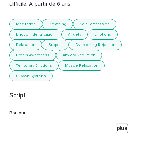
difficile. À partir de 6 ans
Meditation
Breathing
Self Compassion
Emotion Identification
Anxiety
Emotions
Relaxation
Support
Overcoming Rejection
Breath Awareness
Anxiety Reduction
Temporary Emotions
Muscle Relaxation
Support Systems
Script
Bonjour,
Je m'appelle Laurie Chaikin et vous écoutez Respire avec
plus
moi.