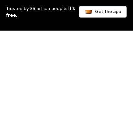
It’s
Trusted by 36 million people.
Get the app
free.
Was du lernen wirst
In diesem 10-Tage-Kurs lernst Du Dein schlechtes
Mama-Gewissen schrittweise aufzulösen, um in der
Lage zu sein, Dich voll und ganz zu entspannen.
Mithilfe der perfekten Mischung aus praktischen
Übungen, Meditationen und theoretischem Wissen
erfährst Du, wie Du jegliche Form von Stress
verringern und sogar schon im Voraus vermeiden