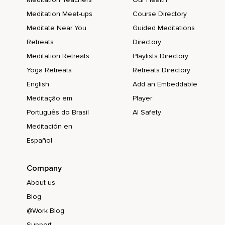
Lieber Hals,
Meditation Meet-ups
Course Directory
Ich spüre dich.
Meditate Near You
Guided Meditations
Retreats
Directory
Vielen Dank,
Meditation Retreats
Playlists Directory
Dass du mich auf etwas aufmerksam machen möchtest.
Yoga Retreats
Retreats Directory
Ich bin bereit zu sehen,
English
Add an Embeddable
Was du mir zeigen möchtest.
Meditação em
Player
Português do Brasil
AI Safety
Und das kannst du dir zur Gewohnheit machen.
Meditación en
Manchmal wird dir vielleicht gleich etwas gezeigt,
Español
Hast du gleich eine Erkenntnis.
Manchmal teurer,
Company
About us
Stunden,
Blog
Tage,
@Work Blog
Monate,
Support