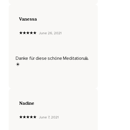
Welche Gefühle dabei entstehen.
Ärgerst du dich über die Schmerzen?
Vanessa
Empfindest du dich als arm,
Weil du Schmerzen hast?
June 26, 2021
Oder hast du Gedanken wie,
Das geschieht dir nur recht?
Danke für diese schöne Meditation🙏
Nimm einfach wahr,
☀️
Sei ehrlich zu dir und nimm wahr,
Was du denkst,
Über deinen Körper,
Über die Körperstellen,
Nadine
Die sich vielleicht jetzt gerade nicht gut anfühlen.
June 7, 2021
Alle negativen,