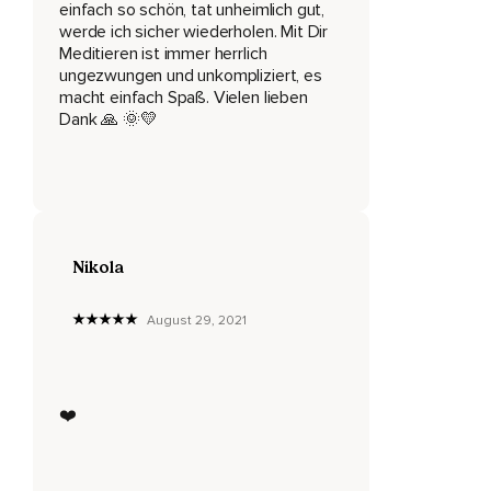
einfach so schön, tat unheimlich gut,
werde ich sicher wiederholen. Mit Dir
Dann bitte ich dich noch ein paar mal,
Meditieren ist immer herrlich
Kräftiger ein- und auszuatmen,
ungezwungen und unkompliziert, es
macht einfach Spaß. Vielen lieben
Tiefer ein- und auszuatmen.
Dank 🙏 🌞💛
Kannst auch gern geräuschvoll ausatmen oder gähnen.
Dein Körper zeigt dir ganz genau,
Was er braucht.
Danach lass den Atem kommen und gehen,
Nikola
Wie er möchte.
August 29, 2021
Wir bleiben mit der Aufmerksamkeit bei unserem Körper.
Gibt es Stellen,
❤️
Die wehtun?
Nimm sie bitte wahr und nimm wahr,