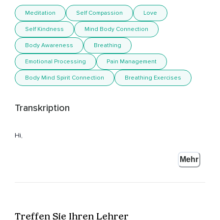
Meditation
Self Compassion
Love
Self Kindness
Mind Body Connection
Body Awareness
Breathing
Emotional Processing
Pain Management
Body Mind Spirit Connection
Breathing Exercises
Transkription
Hi,
Ich bin Christine und ich freue mich sehr,
Mehr
Dass wir nun gemeinsam meditieren und uns selbst mit
Mitgefühl begegnen.
Für diese Meditation kannst du dir aussuchen,
Treffen Sie Ihren Lehrer
Ob du sitzen oder liegen möchtest.