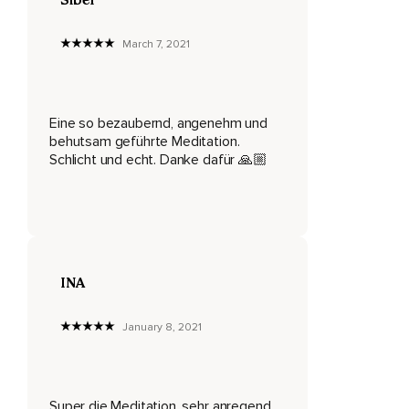
Zwischen den Schmerzen im Körper,
March 7, 2021
Den Gedanken,
Die du denkst.
Nimm wahr,
Eine so bezaubernd, angenehm und
behutsam geführte Meditation.
Wie das eine das andere beeinflusst.
Schlicht und echt. Danke dafür 🙏🏼
Und es ist vollkommen okay.
So sieht es in jedem Menschen aus.
Genau so funktioniert es.
Wenn wir nicht ganz bewusst wahrnehmen,
INA
Ganz bewusst daran arbeiten,
January 8, 2021
Sieht es genau so aus.
Wir haben Schmerzen,
Wir denken nichts Gutes darüber,
Super die Meditation, sehr anregend,