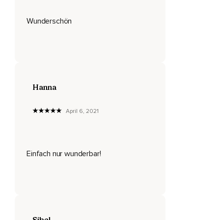
Unter Anführungsstrichen,
Wunderschön
Negativen Gedanken sind nun erlaubt.
Guck,
Wo sie dich hinführen.
Denkst du dir,
Hanna
Das ist doch immer so,
Ich bin immer so.
April 6, 2021
Lass die Wahrheit ans Licht kommen,
Deine Gedanken,
Einfach nur wunderbar!
Die du immer wieder hast.
Nimm wahr,
Was dadurch wiederum in deinem Körper passiert.
Nimm ganz bewusst den Zusammenhang wahr,
Sibel