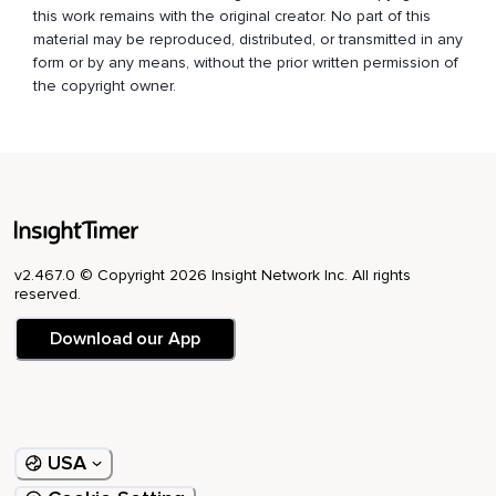
this work remains with the original creator. No part of this
Wir gehen noch einen Schritt weiter.
material may be reproduced, distributed, or transmitted in any
Es ist okay,
form or by any means, without the prior written permission of
the copyright owner.
Dass es da ist.
Vielleicht ist es deine Chance,
Etwas Neues über dich zu lernen,
Über das Leben zu lernen.
Zieh bitte für einen Moment diese Möglichkeit in Betracht.
v2.467.0 © Copyright 2026 Insight Network Inc. All rights
Dass so wie es jetzt gerade ist,
reserved.
Wie dein Leben aussieht und so wie du dich fühlst,
Download our App
Genau jetzt,
Dass das nicht nur absolut in Ordnung ist,
Sondern dass es genau das ist,
USA
Was du brauchst,