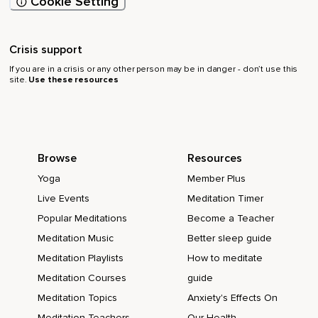
Cookie Setting
Um weiter zu wachsen,
Dich noch besser kennenzulernen,
Crisis support
Dein Leben noch selbstbestimmter zu gestalten,
If you are in a crisis or any other person may be in danger - don’t use this
site.
Use these resources
Deinen Beitrag in der Welt leisten zu können.
Das hier und jetzt ist der perfekte Ausgangspunkt für ein
Leben mit mehr Mitgefühl,
Leben mit Ehrlichkeit.
Browse
Resources
Yoga
Member Plus
Wenn du möchtest,
Live Events
Meditation Timer
Kannst du es auch ganz genau benennen.
Popular Meditations
Become a Teacher
Benenne die Körperstelle,
Meditation Music
Better sleep guide
Die weh tut.
Meditation Playlists
How to meditate
Meditation Courses
guide
Bei mir ist es gerade ein wenig der Hals.
Meditation Topics
Anxiety's Effects On
Ich sage also,
Meditation Teachers
Our Health