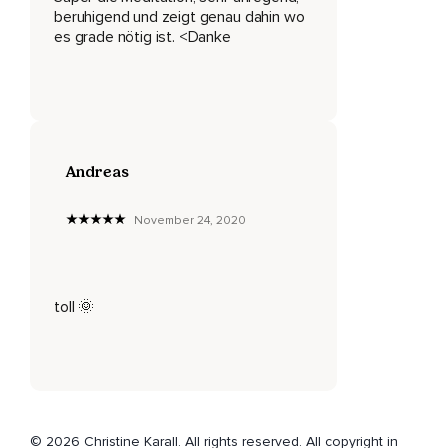
beruhigend und zeigt genau dahin wo
Machen uns selbst Vorwürfe,
es grade nötig ist. <Danke
Machen anderen Vorwürfe.
Es ist okay.
Und nun bitte ich dich,
Dass du dir das sagst,
Andreas
Was du sonst deiner besten Freundin oder deinem besten
Freund oder Partner oder Kind sagst.
November 24, 2020
Sie zu dir kommen und sagen,
Das und das tut weh.
toll 🌞
Oder mit dem und dem habe ich ein Problem.
Da wirst du wahrscheinlich so etwas sagen wie,
Es ist in Ordnung,
Es wird besser.
© 2026 Christine Karall. All rights reserved. All copyright in