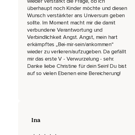
wieder verstärkt die Frage, ob ich
überhaupt noch Kinder möchte und diesen
Wir suchen uns selten diese Sache aus,
Wunsch verstärkter ans Universum geben
Für die wir uns verantwortlich fühlen,
sollte. Im Moment macht mir die damit
verbundene Verantwortung und
Sondern die sucht uns aus,
Verbindlichkeit Angst. Angst, mein hart
Die kommt zu uns.
erkämpftes „Bei-mir-sein/ankommen“
wieder zu verlieren/aufzugeben. Da gefällt
Und das ist etwas,
mir das erste V - Verwurzelung - sehr.
Das uns immer wieder beschäftigt und immer wieder so den W
Danke liebe Christine für dein Sein! Du bist
Und das kann alles Mögliche sein.
auf so vielen Ebenen eine Bereicherung!
Das kann Umweltschutz sein,
Das kann Bildung sein.
Es kann sein,
Dass du dich dafür einsetzt,
Ina
Dass die Kunst und die Kultur gefördert wird.