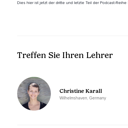
Dies hier ist jetzt der dritte und letzte Teil der Podcast-Rei
Heute geht es um das dritte V.
Wenn du die ersten zwei Folgen dazu noch nicht gehört hast
Die ersten zwei Teile,
Es macht gar nichts,
Treffen Sie Ihren Lehrer
Hör dir in Ruhe diesen dritten Teil an und dann kannst du in
Und dazu kann ich dir wirklich nur raten.
Das kann ich dir empfehlen.
Hör dir die ersten zwei Teile an.
Christine Karall
Das setzt diesen dritten Teil nochmal anders in den Zusam
Wilhelmshaven, Germany
Bringt das alles nochmal in,
Na,
Wie heißt das Wort?