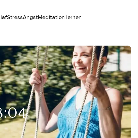
laf
Stress
Angst
Meditation lernen
8:04