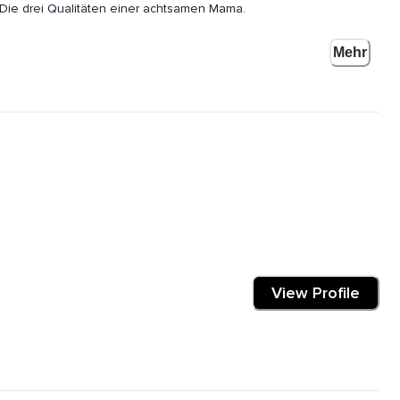
he Die drei Qualitäten einer achtsamen Mama.
Mehr
,
 aller Ruhe die ersten zwei nachhören.
menhang,
View Profile