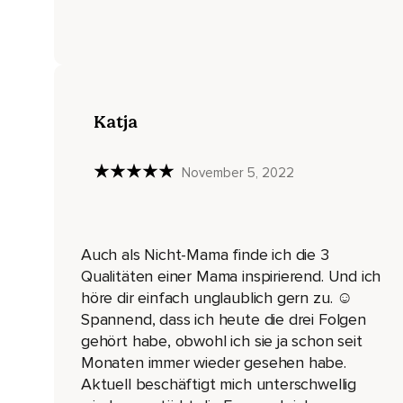
Bitte hinterlass einen Kommentar und erzähl mir davon.
Das möchte ich sehr,
Sehr gerne wissen.
Und zwar steht das dritte V für Verantwortung.
Katja
Ich erkläre gleich,
November 5, 2022
Was ich damit meine.
Jeder hat etwas,
Das ihm selbst am Herzen liegt,
Auch als Nicht-Mama finde ich die 3
Eine Sache,
Qualitäten einer Mama inspirierend. Und ich
höre dir einfach unglaublich gern zu. ☺️
Die über uns als Person hinausgeht,
Spannend, dass ich heute die drei Folgen
Die einfach größer ist als wir selbst.
gehört habe, obwohl ich sie ja schon seit
Monaten immer wieder gesehen habe.
Und das ist ein Thema,
Aktuell beschäftigt mich unterschwellig
Das findet uns.