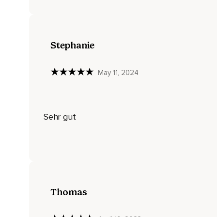
Dein oberer Rücken liegt am Boden auf,
Der mittlere Rücken.
Stephanie
Nimm wahr,
Wie viel von deinem unteren Rücken den Boden berührt.
May 11, 2024
Dein Po liegt auf dem Boden auf.
Teile deine Oberschenkel,
Sehr gut
Die Rückseite deiner Oberschenkel,
Teile deiner Knie,
Rückseite deiner Unterschenkel,
Teile deiner Ferse und guck,
Welchen Teil deiner Füße auch noch den Boden spüren,
Thomas
Vielleicht die Außenkanten,