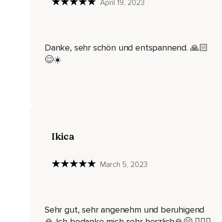
Die Oberarme können den Boden auch spüren,
April 19, 2023
Teile deiner Ellbogen,
Unterarme,
Danke, sehr schön und entspannend. 🙏🏻
Handflächen und jeder einzelne Finger hat nun auch Kontakt
😊☀️
Die du nun hast,
Beim Kontakt mit dem Boden.
Du kannst diese Verbindung verstärken,
Indem du beim Ausatmen ganz bewusst Gewicht an dem Bod
Ikica
Du spürst,
Wie dich der Boden hält,
March 5, 2023
Du kannst dich auf ihn verlassen.
Gib einfach mit jedem Ausatmen noch mehr Gewicht an dem
Sehr gut, sehr angenehm und beruhigend
Diese Schwerkraft ist doch etwas Großartiges,
🙏 Ich bedanke mich sehr herzlich🙏😁 🙋🏼‍♀️