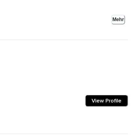
Mehr
.
View Profile
 der Sicherheit hineintappen kannst.