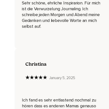
Sehr schöne, ehrliche Inspirarion. Für mich
Es war so furchtbar.
ist die Verwurzelung Journaling. Ich
schreibe jeden Morgen und Abend meine
Es ist mir so unangenehm.
Gedanken und liebevolle Worte an mich
Jetzt auch noch.
selbst auf.
Ich habe rumgebrüllt,
Ich habe rumgeschrien,
Ich habe das Licht angemacht und habe gesagt,
Gut,
Christina
Wenn du jetzt aufstehen willst,
Dann kannst du ja aufstehen und dann ziehen wir dich aber g
January 5, 2025
Und dann habe ich hier Klamotten rausgelegt und sie schnel
Und eigentlich ist das immer ein schöner Moment morgens,
Ich fand es sehr entlastend nochmal zu
Wenn wir gucken,
hören dass es anderen Mamas genauso
Was möchte sie anziehen?