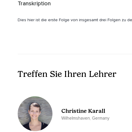
Transkription
Dies hier ist die erste Folge von insgesamt drei Folgen zu
Ich möchte gleich sagen,
Wenn du keine Mama bist,
Bitte bleib dran.
Auch für dich ist diese Folge und auch die nächsten zwei v
Treffen Sie Ihren Lehrer
Wenn du ein glückliches und achtsames Leben nach deinen 
Die drei Qualitäten beginnen witzigerweise alle mit einem V.
Also die Worte beginnen alle mit dem Buchstaben V.
Ich finde das spannend und deshalb wollte ich das gleich a
Christine Karall
Die erste Qualität,
Wilhelmshaven, Germany
Ich habe lang darüber nachgedacht,