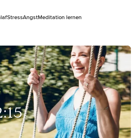
laf
Stress
Angst
Meditation lernen
2:15