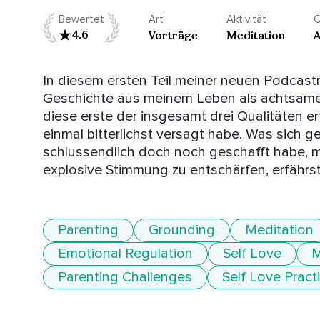
Bewertet
Art
Aktivität
G
4.6
Vorträge
Meditation
A
In diesem ersten Teil meiner neuen Podcastre
Geschichte aus meinem Leben als achtsame Ma
diese erste der insgesamt drei Qualitäten erf
einmal bitterlichst versagt habe. Was sich g
schlussendlich doch noch geschafft habe, mi
explosive Stimmung zu entschärfen, erfährst
Parenting
Grounding
Meditation
Emotional Regulation
Self Love
M
Parenting Challenges
Self Love Pract