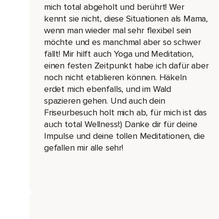
Ohne Umschweife,
mich total abgeholt und berührt! Wer
kennt sie nicht, diese Situationen als Mama,
Ich beginne gleich,
wenn man wieder mal sehr flexibel sein
Dir diese Geschichte zu erzählen.
möchte und es manchmal aber so schwer
fällt! Mir hilft auch Yoga und Meditation,
Und zwar zum Hintergrund.
einen festen Zeitpunkt habe ich dafür aber
Ich arbeite meistens morgens zwischen 6 und 8 Uhr,
noch nicht etablieren können. Häkeln
erdet mich ebenfalls, und im Wald
Wenn meine Kinder noch schlafen.
spazieren gehen. Und auch dein
Da kann ich schon viel schaffen und deshalb ist das für mich 
Friseurbesuch holt mich ab, für mich ist das
auch total Wellness!:) Danke dir für deine
Und an diesem besagten Morgen wollte ich unbedingt arbeite
Impulse und deine tollen Meditationen, die
Denn an diesem Tag hatte ich einen ganz,
gefallen mir alle sehr!
Ganz wichtigen Termin.
Es war etwas,
Das ich das allererste Mal gemacht habe.
Es war mir wichtig,