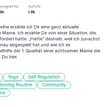
eeignet für
Aufrufe
lle
1.8k
ihe erzähle ich Dir eine ganz aktuelle 
ma. Ich erzähle Dir von einer Situation, die 
ordert hätte. „Hätte“ deshalb, weil ich zunächst 
enau abgespielt hat und wie ich es 
thilfe der 1. Qualität einer achtsamen Mama die 
 Du hier.
Yoga
Self Regulation
orning Routine
Community
ice