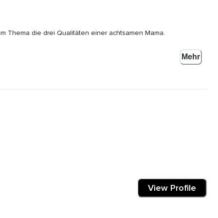
 dem Thema die drei Qualitäten einer achtsamen Mama.
Mehr
on großem Nutzen,
Vorstellungen führen möchtest.
m Anfang erzählen.
View Profile