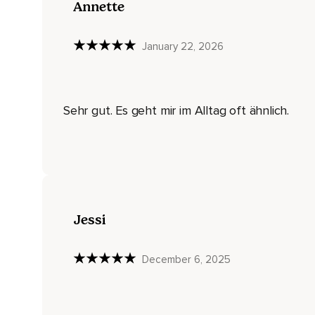
Annette
Dass ich da on point bin,
Dass ich da ganz ich selbst bin und ich strahle und scheine.
January 22, 2026
An diesem besagten Morgen war meine Große dann schon u
Meine Kinder sind zweieinhalb Jahre und sechs Monate.
Sehr gut. Es geht mir im Alltag oft ähnlich.
Es ist erstens eine Ausnahme,
Dass sie so früh wach sind.
Zweitens kann ich meistens damit ganz gut umgehen und de
Ach mein Gott,
Dann mache ich das später oder wie auch immer.
Jessi
Meistens ist das in Ordnung,
Weil es passierte nicht so oft.
December 6, 2025
Aber an diesem besagten Morgen war das überhaupt nicht o
Und ich habe es gemerkt in mir und ich war unfassbar wütend