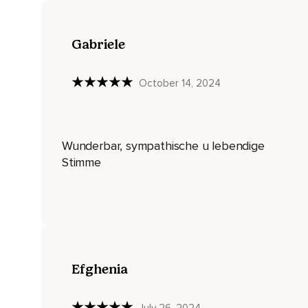
Von dem du denkst,
Dass du es nicht loslassen kannst,
Gabriele
Mach dir bewusst,
Dass du mit jedem Ausatmen loslässt.
October 14, 2024
Loslassen ist ein Teil von dir.
Das ist nichts,
Wunderbar, sympathische u lebendige
Was du erlernen musst.
Stimme
Du tust es bereit.
Mach dir die Natürlichkeit des Prozesses bewusst.
Jedes Einatmen folgt dem Ausatmen und jedem Ausatmen fol
Indem wir etwas bekommen,
Efghenia
Müssen wir etwas loslassen.
Indem wir etwas loslassen,