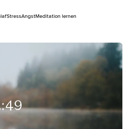
laf
Stress
Angst
Meditation lernen
2:49