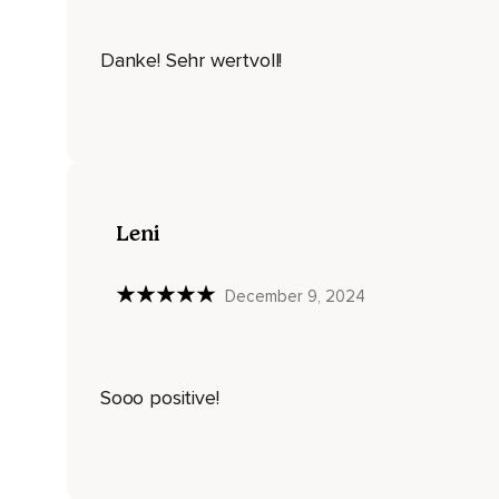
Wie simpel,
Wie natürlich ist für dich dieses Ein- und Ausatmen.
Danke! Sehr wertvoll!
Das Annehmen und das Loslassen.
Einatmen und Ausatmen.
Dass du ausatmest,
Ist der Beweis dafür,
Leni
Dass du loslassen kannst.
Dass wir ausatmen,
December 9, 2024
Ist der Beweis dafür,
Dass Loslassen das absolut Natürliche ist und auch essentiell
Sooo positive!
Wir müssen ausatmen,
Um wieder einatmen zu können.
Wenn es also etwas gibt,