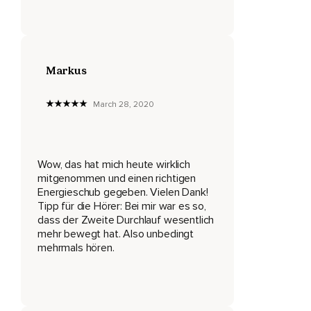
Du bist bereit,
Anzufangen.
Du bist bereit,
Markus
Weiterzumachen.
March 28, 2020
Du bist bereit,
Alles zu tun,
Wow, das hat mich heute wirklich
Was du tun musst,
mitgenommen und einen richtigen
Um diese Aufgabe zu meistern,
Energieschub gegeben. Vielen Dank!
Tipp für die Hörer: Bei mir war es so,
Dir diesen Traum zu erfüllen,
dass der Zweite Durchlauf wesentlich
mehr bewegt hat. Also unbedingt
Ans Ziel zu kommen.
mehrmals hören.
Alles,
Was du brauchst,