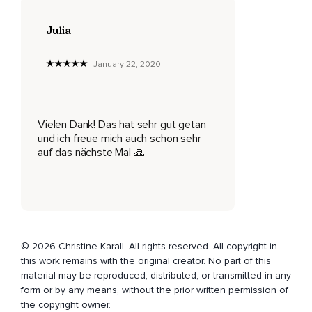
Ist in dir und das spürst du jetzt.
Genieß diesen Moment.
Julia
Lass die Leute noch jubeln.
January 22, 2020
Sie jubeln dir zu.
Die ganze Welt jubelt dir zu.
Alle warten auf dich.
Vielen Dank! Das hat sehr gut getan
und ich freue mich auch schon sehr
Alle wollen dich sehen.
auf das nächste Mal 🙏
Du kannst alles schaffen.
Es ist Zeit,
Anzufangen.
Atme noch mal tief durch die Nase ein und halte den Atem
© 2026 Christine Karall. All rights reserved. All copyright in
an und durch den Mund ausatmen.
this work remains with the original creator. No part of this
material may be reproduced, distributed, or transmitted in any
Dann öffne langsam die Augen und das Gefühl,
form or by any means, without the prior written permission of
the copyright owner.
Das du jetzt gerade in der Meditation hattest,