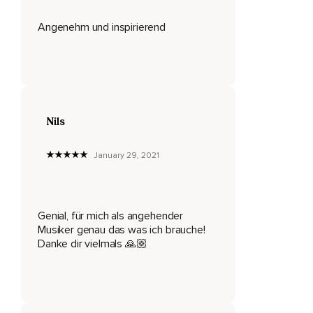
Auf dieser Bühne zu stehen.
Angenehm und inspirierend
Du weißt,
Du gehörst dahin,
Fühlst dich richtig wohl,
Du weißt,
Nils
Das ist dein Platz.
Du siehst so ein bisschen Licht durch den großen roten
January 29, 2021
Vorhang kommen.
Das ist das Licht vom Publikumsraum.
Genial, für mich als angehender
Wenn du genau hinhörst,
Musiker genau das was ich brauche!
Hörst du auch Menschen miteinander sprechen.
Danke dir vielmals 🙏🏼
Das Publikum ist da.
Du hörst immer mehr durcheinander sprechen.