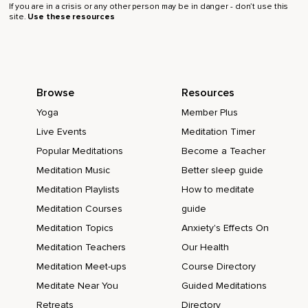
If you are in a crisis or any other person may be in danger - don’t use this
site.
Use these resources
Browse
Resources
Yoga
Member Plus
Live Events
Meditation Timer
Popular Meditations
Become a Teacher
Meditation Music
Better sleep guide
Meditation Playlists
How to meditate
Meditation Courses
guide
Meditation Topics
Anxiety's Effects On
Meditation Teachers
Our Health
Meditation Meet-ups
Course Directory
Meditate Near You
Guided Meditations
Retreats
Directory