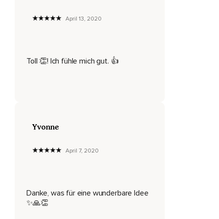
Die Leute klatschen noch viel lauter,
April 13, 2020
Aufgeregter,
Wilder.
Toll 👏! Ich fühle mich gut. 👍
Alles,
Was du tun kannst,
Ist lächeln,
Strahlen.
Yvonne
Du fühlst dich wohl.
Du weißt,
April 7, 2020
Du bist am richtigen Ort.
Die Welt ist bereit für dich und du bist bereit für die Welt.
Danke, was für eine wunderbare Idee
Du bist bereit für jede Aufgabe.
✨🙏👏
Du hast dich gut vorbereitet.