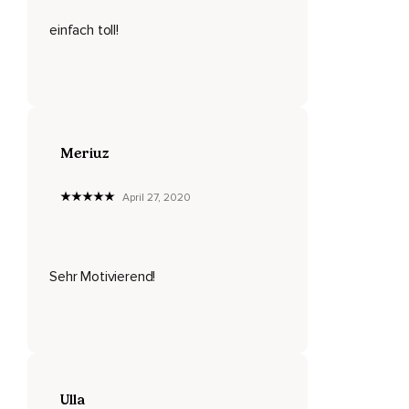
Wie sehr sie sich auf dich freuen,
einfach toll!
Auf dich als Mensch,
Auf dich,
Was du zu bieten hast.
Meriuz
Sie wollen genau das.
Sie wollen dich sehen.
April 27, 2020
Alles wartet auf dich und du weißt,
Wenn du das Zeichen gibst,
Sehr Motivierend!
Geht der Vorhang auf.
Wenn du dich bereit fühlst,
Nickst du und der Vorhang wird geöffnet und wenn sich der
Vorhang öffnet,
Geht auch langsam das Licht auf der Bühne an.
Ulla