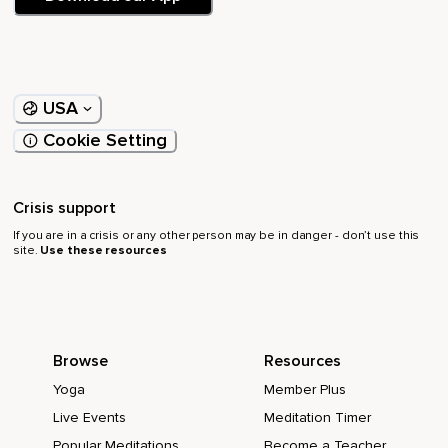
USA
Cookie Setting
Crisis support
If you are in a crisis or any other person may be in danger - don’t use this
site.
Use these resources
Browse
Resources
Yoga
Member Plus
Live Events
Meditation Timer
Popular Meditations
Become a Teacher