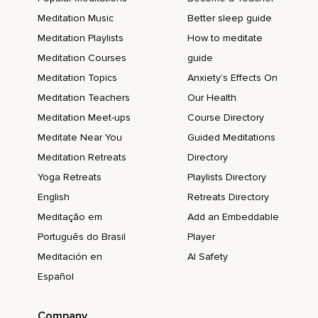
Meditation Music
Better sleep guide
Meditation Playlists
How to meditate
Meditation Courses
guide
Meditation Topics
Anxiety's Effects On
Meditation Teachers
Our Health
Meditation Meet-ups
Course Directory
Meditate Near You
Guided Meditations
Meditation Retreats
Directory
Yoga Retreats
Playlists Directory
English
Retreats Directory
Meditação em
Add an Embeddable
Português do Brasil
Player
Meditación en
AI Safety
Español
Company