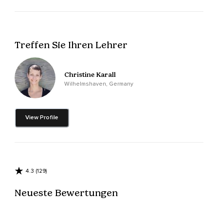
Nimm noch mal kurz die Außengeräusche wahr und dann
geh mit deiner Aufmerksamkeit zu deinem Atem.
Nimm wahr wie du ein- und ausatmest.
Treffen Sie Ihren Lehrer
Nimm die Atembewegung wahr wie sich dein ganzer
Brustraum und auch dein Bauch beim Einatmen ausdehnt
und beim Ausatmen wieder zurückzieht.
Christine Karall
Wilhelmshaven, Germany
Versuch den Atem nicht zu verändern.
Lass ihn wie er ist.
View Profile
Genau so ist er jetzt richtig.
Und während du ein- und ausatmest,
Stell dir vor,
4.3 (129)
Dass die Sonne scheint und dass sie auf dich
herunterscheint.
Neueste Bewertungen
Du spürst die Wärme und das Licht im Gesicht,