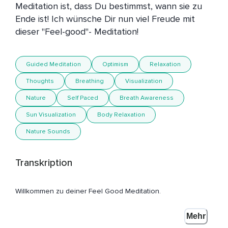
Meditation ist, dass Du bestimmst, wann sie zu 
Ende ist! Ich wünsche Dir nun viel Freude mit 
dieser "Feel-good"- Meditation!
Guided Meditation
Optimism
Relaxation
Thoughts
Breathing
Visualization
Nature
Self Paced
Breath Awareness
Sun Visualization
Body Relaxation
Nature Sounds
Transkription
Willkommen zu deiner Feel Good Meditation.
Such dir einen ruhigen Ort und setz dich ganz bequem hin
Mehr
und dann schließ einfach mal deine Augen.