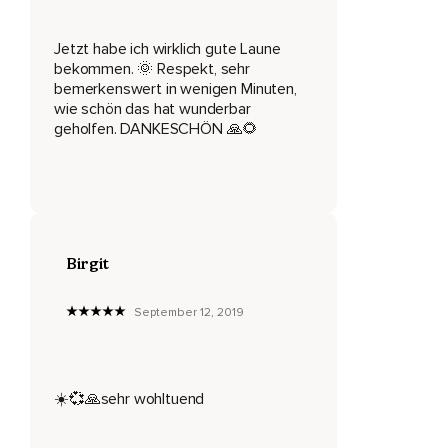
Dass Vögel zwitschern,
Dass du vielleicht Wind hörst,
Jetzt habe ich wirklich gute Laune
bekommen. 🌞 Respekt, sehr
Meeresrauschen.
bemerkenswert in wenigen Minuten,
wie schön das hat wunderbar
Du darfst alles hören,
geholfen. DANKESCHÖN 🙏🌻
Was dich entspannt und genieße diesen Moment.
Er gehört ganz dir und du kannst in diesem Moment so lange
verweilen,
Wie du möchtest und wenn du dich entspannt fühlst,
Birgit
Aufgetankt und wieder bereit bist in den Alltag
zurückzukehren,
September 12, 2019
Dann atme einfach tief durch die Nase ein,
Durch den Mund aus und öffne die Augen.
Aber bis dahin genieße diesen Moment und kehre erst
☀️💞🙏sehr wohltuend
zurück,