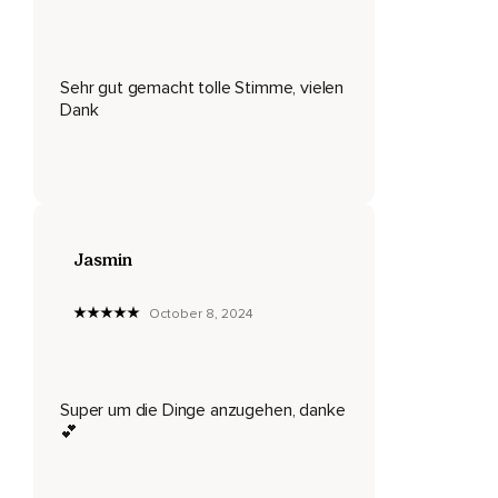
wahrzunehmen.
Wo dehnt sich dein Körper beim Einatmen aus und was zieht
sich beim Ausatmen wieder ganz natürlich zurück?
Sehr gut gemacht tolle Stimme, vielen
Dank
Nimm dir Zeit herauszufinden,
Was alles beim Atmen bewegt wird.
Sei neugierig und nimm dir Zeit für die Details und dann
versuche die Atembewegung wieder als Ganzes
wahrzunehmen.
Jasmin
Und nun frage ich dich,
Was ist dir heute wichtig?
October 8, 2024
Und dir werden bestimmt gleich zwei,
Drei Sachen einfallen.
Super um die Dinge anzugehen, danke
Denk nicht weiter nach,
💕
Bleib bei den wirklich ersten zwei,