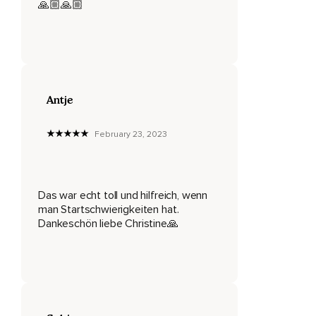
🙏🏼🙏🏼
Der Selbstliebe.
Und nachdem du das gemacht hast,
Notiere dir die Schritte,
Die du unternehmen wolltest,
Antje
Um die Dinge zu erledigen,
February 23, 2023
Die dir wichtig sind.
Dann atmen wir nochmal tief durch die Nase ein und halten
den Atem kurz an und durch den Mund ausatmen.
Das war echt toll und hilfreich, wenn
Kannst du langsam deine Augen öffnen,
man Startschwierigkeiten hat.
Dankeschön liebe Christine🙏
In den Alltag zurückkehren und vergiss nicht,
Tu dir jetzt gleich etwas Gutes.