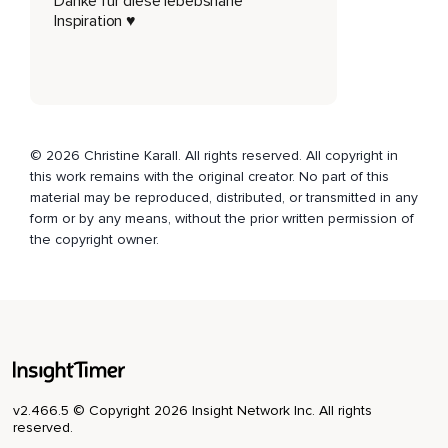
Danke für diese lebebsnahe
Inspiration ♥️
© 2026 Christine Karall. All rights reserved. All copyright in
this work remains with the original creator. No part of this
material may be reproduced, distributed, or transmitted in any
form or by any means, without the prior written permission of
the copyright owner.
v2.466.5 © Copyright 2026 Insight Network Inc. All rights
reserved.