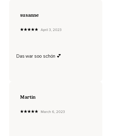
Mach diese eine Sache,
susanne
Die du heute für dich tun wolltest,
April 3, 2023
Mach sie zuallererst.
Wenn du merkst,
Das ist jetzt etwas,
Das war soo schön 💕
Was du jetzt nicht gleich sofort tun kannst,
Such dir etwas,
Was du jetzt sofort für dich tun kannst.
Ich verrate dir einer meiner Favoriten,
Martin
Ich massiere mir gern meine Füße.
March 6, 2023
Das entspannt mich und das kann ich so gut wie immer und
überall machen.
Ein kleiner Akt der Selbstfürsorge,