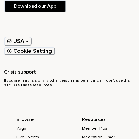
Download our App
USA
Cookie Setting
Crisis support
If you are in a crisis or any other person may be in danger - don’t use this
site.
Use these resources
Browse
Resources
Yoga
Member Plus
Live Events
Meditation Timer