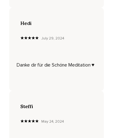
Maximal drei Dingen,
Die dir einfallen.
Hedi
Nächste Frage,
Was möchtest du heute erledigt haben?
July 29, 2024
Und auch hier,
Bleib bei den ersten zwei bis maximal drei Dingen,
Danke dir für die Schöne Meditation ♥️
Die dir einfallen.
Nächste Frage,
Was genau musst du tun,
Damit sich diese zwei,
Steffi
Drei Dinge,
Die du vorher aufgezählt hast,
May 24, 2024
Dass die erledigt sind?