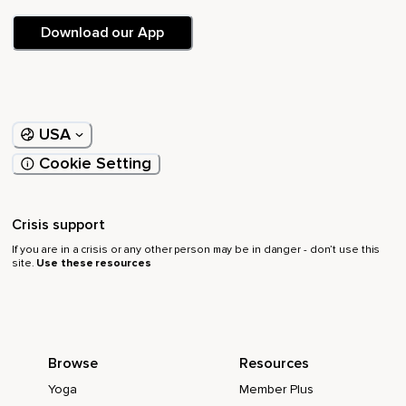
Das du führen darfst.
Download our App
Lass dir noch einen Moment Zeit,
Um wenn du dich voll aufgeladen fühlst,
Dass die Tropfen immer weniger werden und du
entscheidest,
USA
Wann diese Energiedusche zu Ende ist.
Cookie Setting
Und wenn du soweit bist,
Atme tief durch die Nase ein und durch den Mund aus und
Crisis support
kehre erfrischt in den Alltag zurück.
If you are in a crisis or any other person may be in danger - don’t use this
site.
Use these resources
Vielen Dank,
Dass du mit mir meditiert hast.
Ich freue mich schon aufs nächste Mal.
Browse
Resources
Yoga
Member Plus