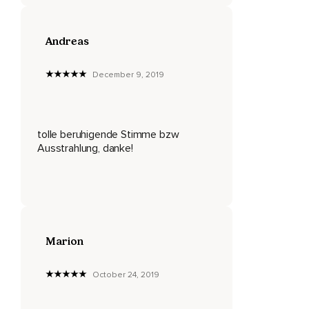
Fühlst dich offen und bereit.
Dein Verstand wird immer klarer.
Andreas
Du wirst dir deiner selbst immer mehr bewusst.
December 9, 2019
Mit jedem Tropfen kehrst du immer weiter zu dir zurück.
Du spürst,
tolle beruhigende Stimme bzw
Wie diese Energie dafür sorgt,
Ausstrahlung, danke!
Dass sich dein Körper aufrichtet,
Wie sich alles freier anfühlt,
Größer anfühlt,
Weiter anfühlt,
Marion
Wie eine Blume,
October 24, 2019
Die aufgeht,
Wenn sie Wasser bekommt.