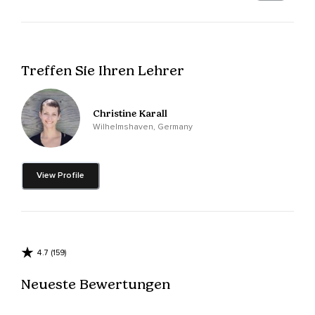
Dass wir nun gemeinsam meditieren werden.
Diese Meditation hilft dir dabei,
Dich zu entspannen und neue Energie zu tanken.
Treffen Sie Ihren Lehrer
Das heißt,
Du wirst dich nachher erfrischt und wieder energiegeladen
Christine Karall
fühlen.
Wilhelmshaven, Germany
Bei dieser Meditation kannst du dir aussuchen,
Ob du stehst,
View Profile
Sitzt oder auf dem Rücken liegen möchtest.
Und sobald du dich entschieden hast,
Ist das Erste,
4.7 (159)
Was wir machen,
Neueste Bewertungen
Dass wir tief durch die Nase einatmen und den Atem kurz
anhalten und durch den Mund ausatmen.