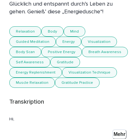
Glücklich und entspannt durch’s Leben zu 
Relaxation
Body
Mind
Guided Meditation
Energy
Visualization
Body Scan
Positive Energy
Breath Awareness
Self Awareness
Gratitude
Energy Replenishment
Visualization Technique
Muscle Relaxation
Gratitude Practice
Transkription
Hi,
Ich bin Christine und ich freue mich sehr,
Mehr