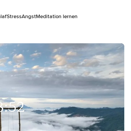
laf
Stress
Angst
Meditation lernen
8:52