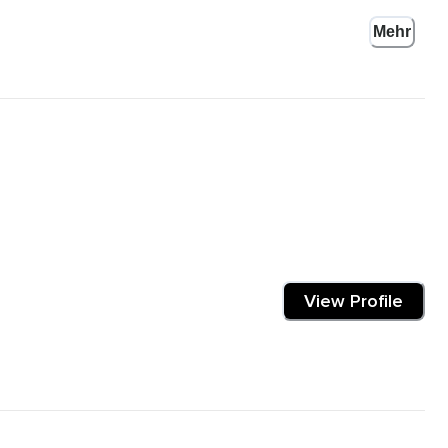
Mehr
en werden.
View Profile
tief durch die Nase ein und halte den Atem kurz an und durch