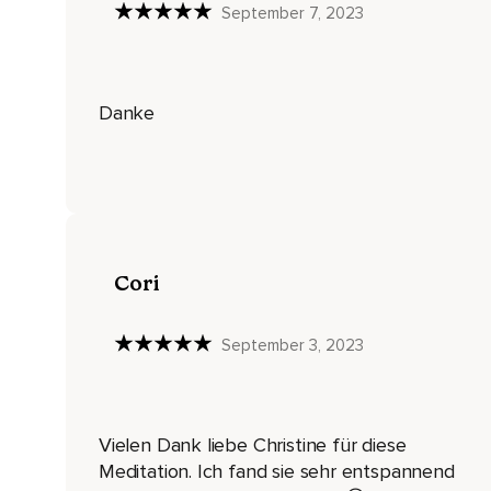
September 7, 2023
Wenn du möchtest und wenn es möglich ist,
Kannst du auch die Hand auf deinem Bauch legen.
Dann kannst du die Atembewegung noch eindeutiger spüren
Danke
Beim Einatmen dehnt sich alles aus und beim Ausatmen zieht 
Du musst nur wahrnehmen.
Dein Atem weiß,
Was zu tun ist.
Cori
Du nimmst einfach nur wahr und lässt zu,
Dass dich diese Atembewegung immer mehr entspannt.
September 3, 2023
Und mit jedem Ausatmen gibst du Körpergewicht an deine Ma
Dein Bett hält dich sicher.
Vielen Dank liebe Christine für diese
Du kannst jetzt loslassen.
Meditation. Ich fand sie sehr entspannend
Und während sich dein Körper entspannt und mit jedem Ausa