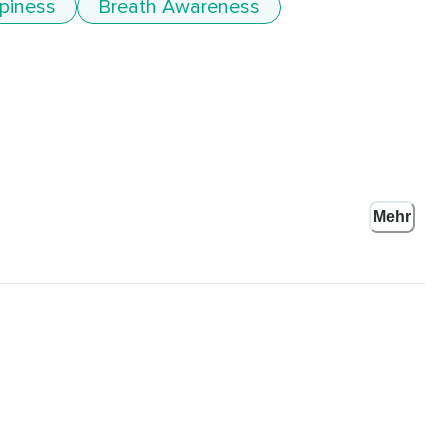
piness
Breath Awareness
Mehr