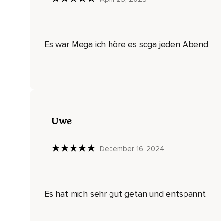
Ist,
Dass wir ein paar Mal ganz bewusst durch die Nase ein und
Und du kannst auch sehr gerne geräuschvoll ausatmen.
Es war Mega ich höre es soga jeden Abend
Vielleicht mit einem Seufzen,
Einem Stöhnen,
Einem Ton.
Durch die Nase ein und durch den Mund aus,
Uwe
Mit deinem ganz eigenen Tempo.
Und versuch das geräuschvolle Ausatmen.
December 16, 2024
Es tut gut.
Kannst du noch mehr Anspannung loslassen.
Es hat mich sehr gut getan und entspannt
Wenn die erste Anspannung von dir abgefallen ist,
Darf sich der Atem ganz natürlich und von alleine beruhigen.