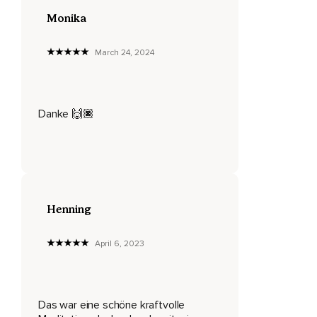
Monika
Auf die Höhe deines Herzens.
Und da lässt du deine Hände ganz sanft liegen und atmest
March 24, 2024
weiter ein und aus.
Wahrscheinlich spürst du die Atembewegung jetzt noch
besser,
Danke 🙌🏿
Weil du deine Hände auf deinem Körper liegen hast und wir
bleiben mit der Aufmerksamkeit jetzt ganz besonders bei
diesen zwei Körperstellen,
Beim Bauch und beim Brustkorb beziehungsweise bei
deinem Herzen.
Henning
Spür genau diese zwei Stellen,
Wo sich deine Hände und dein Körper berühren.
April 6, 2023
Wahrscheinlich spürst du auch schon die Wärme,
Die von deinen Händen ausgeht.
Das war eine schöne kraftvolle
Wir bleiben jetzt erst mal mit der Aufmerksamkeit bei der