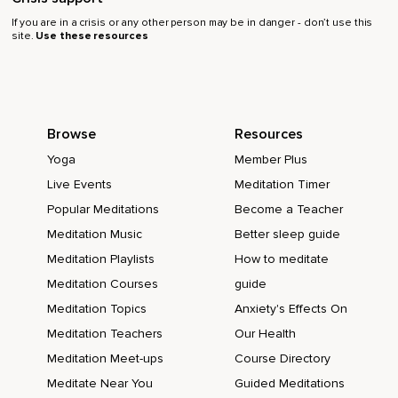
Welche Kraft sie hat.
If you are in a crisis or any other person may be in danger - don’t use this
site.
Use these resources
Das ist deine Kraft,
Die von innen kommt.
Diese Kraft steht dir zur Verfügung und du entscheidest,
Browse
Resources
Wie du sie nutzen und einsetzen möchtest.
Yoga
Member Plus
Was ist dir wichtig?
Live Events
Meditation Timer
Was möchtest du erschaffen?
Popular Meditations
Become a Teacher
Meditation Music
Better sleep guide
Bleibe kurz noch bei diesem Gedanken,
Meditation Playlists
How to meditate
Bei dieser Idee.
Meditation Courses
guide
Atme noch mal tief durch die Nase ein und halte den Atem
Meditation Topics
Anxiety's Effects On
kurz an.
Meditation Teachers
Our Health
Dann kannst du durch den Mund ausatmen.
Meditation Meet-ups
Course Directory
Löse langsam die Hände von deinem Körper und nimm wahr,
Meditate Near You
Guided Meditations