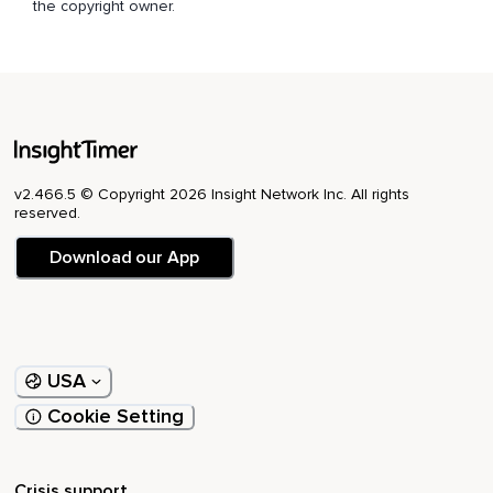
the copyright owner.
Vielleicht spürst du auch eine Art Kraft in dir.
Wir verbinden gerade deine Schöpferkraft mit deinem
Herzen.
Lass es zu,
Dass die zwei sich verbinden.
v2.466.5 © Copyright 2026 Insight Network Inc. All rights
Stehe zu dir und zu deiner Kraft.
reserved.
Stehe zu dir und deinen Träumen.
Download our App
Stehe zu dir und deinen Talenten.
Stehe zu dir und das was dich ausmacht.
Wir bleiben noch einen Moment in dieser Energie,
USA
In diesem Zustand und spüre,
Cookie Setting
Wie sie weiter wächst.
Spüre,
Crisis support