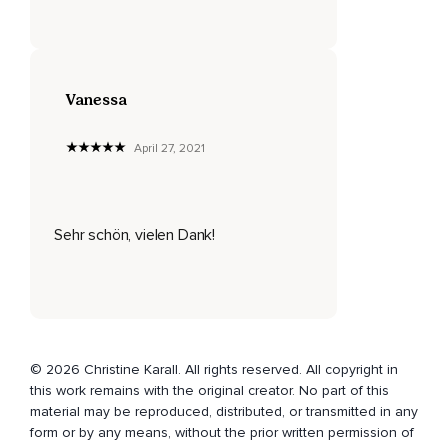
ein wenig mehr.
Sie wächst von ganz alleine.
Sie ist in dir und mit deinem Atem lässt du sie wachsen und
gedeihen.
Vanessa
Dann gehen wir mit der Aufmerksamkeit zu der Hand,
April 27, 2021
Die auf deinem Brustkorb liegt und auch hier spürst du eine
Energie und auch sie wächst beim Einatmen und beim
Ausatmen vertraust du ihr noch ein wenig mehr und ohne
bewusst etwas zu machen merkst du,
Sehr schön, vielen Dank!
Dass diese zwei Energien sich verbinden,
Dass sie zusammengehören.
Du spürst,
© 2026 Christine Karall. All rights reserved. All copyright in
Dass etwas in deinem Körper passiert.
this work remains with the original creator. No part of this
Vielleicht kannst du leichter atmen,
material may be reproduced, distributed, or transmitted in any
form or by any means, without the prior written permission of
Vielleicht entspannst du dich,