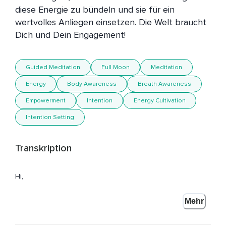
diese Energie zu bündeln und sie für ein 
wertvolles Anliegen einsetzen. Die Welt braucht 
Dich und Dein Engagement!
Guided Meditation
Full Moon
Meditation
Energy
Body Awareness
Breath Awareness
Empowerment
Intention
Energy Cultivation
Intention Setting
Transkription
Hi,
Ich bin Christine und ich freue mich sehr,
Mehr
Dass wir nun gemeinsam meditieren werden.