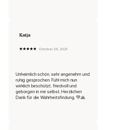
Um dir etwas zu zeigen.
Es möchte dir etwas sagen,
Etwas,
Das du verstehen sollst,
Katja
Etwas über dich,
October 29, 2021
Etwas über die Beziehung,
Die du zu dir selbst hast.
Unheimlich schön, sehr angenehm und
Es möchte dir keinen Schaden zufügen,
ruhig gesprochen. Fühl mich nun
Ganz im Gegenteil.
wirklich beschützt, friedvoll und
geborgen in mir selbst. Herzlichen
Dieses Gefühl möchte dir helfen,
Dank für die Wahrheitsfindung. 💚🙏
Dich besser zu verstehen,
Dich besser annehmen zu können.
Wenn du möchtest,