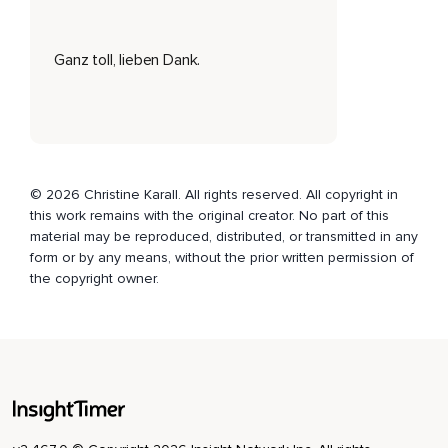
Die du während einer Meditation bekommst,
Ganz toll, lieben Dank.
Ist die absolute Wahrheit.
Und jede Antwort,
Die du bekommst,
Ist absolut in Ordnung.
© 2026 Christine Karall. All rights reserved. All copyright in
Genauso wie sie ist.
this work remains with the original creator. No part of this
material may be reproduced, distributed, or transmitted in any
Wenn du noch ein wenig unsicher bist,
form or by any means, without the prior written permission of
Kannst du noch eine Frage stellen.
the copyright owner.
Und zwar,
Was soll ich tun?
Was soll ich tun?
Du kannst die Frage etwa da noch paar mal wiederholen.
Oder wenn du das Gefühl hast,