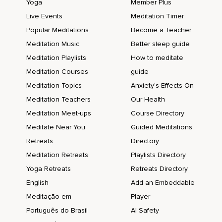
Yoga
Member Plus
Das zu fühlen,
Live Events
Meditation Timer
Popular Meditations
Become a Teacher
Was du jetzt gerne fühlen möchtest.
Meditation Music
Better sleep guide
Ob du weißt,
Meditation Playlists
How to meditate
Welches Gefühl du jetzt gerne hättest.
Meditation Courses
guide
Um diesen Vorgang zu intensivieren und zu beschleunigen,
Meditation Topics
Anxiety's Effects On
Meditation Teachers
Our Health
Kannst du gedanklich dieses Gefühl immer wieder
wiederholen.
Meditation Meet-ups
Course Directory
Meditate Near You
Guided Meditations
Und dein Atem übernimmt den Rest.
Retreats
Directory
Und dein neues Gefühl,
Meditation Retreats
Playlists Directory
Das,
Yoga Retreats
Retreats Directory
Das du jetzt haben möchtest,
English
Add an Embeddable
Meditação em
Player
Breitet sich in deinem ganzen Körper aus.
Português do Brasil
AI Safety
Mit jedem Einatmen wird es größer.