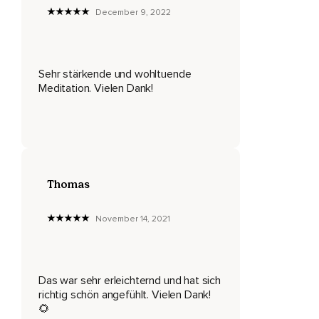
versuch diesem Gefühl,
December 9, 2022
Das gerade da drinnen sitzt,
Einen Namen zu geben.
Sehr stärkende und wohltuende
Versuche es zu benennen in dem Wissen,
Meditation. Vielen Dank!
Dass es absolut in Ordnung ist,
Wie du dich jetzt fühlst und gib diesem Gefühl den Raum,
Den es braucht.
Dafür musst du nichts tun,
Thomas
Außer mit deinem Fokus bei diesem Gefühl zu bleiben.
November 14, 2021
Dieses Gefühl hat dir nämlich etwas zu sagen.
Dieses Gefühl ist nicht da,
Um dir dein Leben schwer zu machen.
Das war sehr erleichternd und hat sich
richtig schön angefühlt. Vielen Dank!
Dieses Gefühl ist da,
🌻