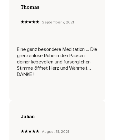
Kannst du sogar gedanklich sagen,
Thomas
Was möchtest du mir sagen?
September 7, 2021
Liebesgefühl,
Wenn du nicht gleich eine Antwort hörst,
Eine ganz besondere Meditation…. Die
Keine Sorge,
grenzenlose Ruhe in den Pausen
Die Antwort wird kommen.
deiner liebevollen und fürsorglichen
Stimme öffnet Herz und Wahrheit…
Du kannst die Frage auch noch mal wiederholen.
DANKE !
Was möchtest du mir sagen,
Liebesgefühl?
Die Antwort,
Die du bekommst,
Julian
Ist immer eine ganz klare Aussage.
August 31, 2021
Und jede Antwort,