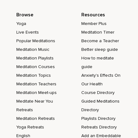
Ich habe es geschafft und ich war viel besser als ich dachte.
Wie toll ist das?
Browse
Resources
Und spüre,
Yoga
Member Plus
Live Events
Meditation Timer
Wie du dich freust.
Popular Meditations
Become a Teacher
Vielleicht hat sich damals auch jemand mit dir mitgefreut,
Meditation Music
Better sleep guide
Vielleicht war jemand besonders stolz auf dich.
Meditation Playlists
How to meditate
Denk an die Leute,
Meditation Courses
guide
Meditation Topics
Anxiety's Effects On
Die dich unterstützt haben,
Meditation Teachers
Our Health
Die sich mit dir dann gefreut haben.
Meditation Meet-ups
Course Directory
Gib dich dieser Erinnerung und diesem Gefühl vollkommen
Meditate Near You
Guided Meditations
hin und dann atmen wir wieder tief durch die Nase ein und
Retreats
Directory
halten den Atem kurz an und durch den Mund alles
ausatmen.
Meditation Retreats
Playlists Directory
Yoga Retreats
Retreats Directory
Dieses Gefühl,
English
Add an Embeddable