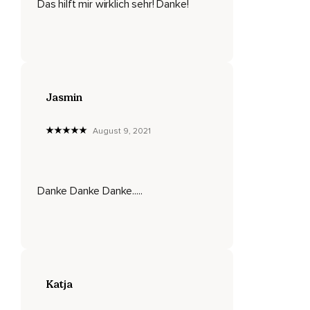
Das hilft mir wirklich sehr! Danke!
Das bin ich,
So fühle ich mich,
Wenn ich überfordert bin und das ist okay.
Dann atmen wir mal tief durch die Nase ein und halten den
Atem kurz an und durch den Mund ausatmen.
Jasmin
Dann lass den Atem wieder kommen und gehen,
August 9, 2021
Wie er möchte.
Leg vielleicht eine Hand auf deinem Bauch,
Wenn du das möchtest und wir nehmen uns noch mal kurz
Danke Danke Danke.....
Zeit,
Um die Atembewegung wahrzunehmen.
Atmen ein und aus in deinem Tempo,
So wie der Atem gerade ist und spüre einfach,
Katja
Wie sich der Bauch beim Einatmen ausdehnt und beim