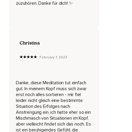
zuzuhören. Danke für dich! ✨
In dem du dich befindest,
Nimm auch noch mal die Außengeräusche wahr und dann
schließ einfach mal deine Augen und versuch deine
Atembewegung wahrzunehmen.
Nimm wahr,
Christina
Ob der Atem schnell oder langsam kommt,
February 7, 2023
Ob du tief ein- und ausatmest oder ob es eher flach ist und
versuch zunächst mal nichts zu verändern,
Nimm einfach nur den Ist-Zustand wahr.
Danke, diese Meditation tut einfach
Vielleicht spürst du auch deinen Herzschlag,
gut. In meinem Kopf muss sich zwar
erst noch alles sortieren - mir fiel
Es kann leicht sein,
leider nicht gleich eine bestimmte
Situation des Erfolges nach
Dass es jetzt ein bisschen schneller schlägt als sonst,
Anstrengung ein, ich hatte eher so ein
So ein Gefühl der Überforderung ist ja kein angenehmes
Mischmasch von Situationen im Kopf,
Gefühl,
aber vielleicht findet sich das noch. Es
ist ein beruhigendes Gefühl, die