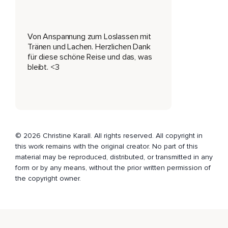
Länger geübt,
Hast du Pausen eingebaut,
Von Anspannung zum Loslassen mit
Tränen und Lachen. Herzlichen Dank
Hast du dir gut zugesprochen und wenn dir jetzt nichts
für diese schöne Reise und das, was
einfällt,
bleibt. <3
Was genau du gemacht hast,
Das ist auch in Ordnung.
Bleib einfach mit dem Gedanken bei dieser einen Sache,
Von der du dachtest,
© 2026 Christine Karall. All rights reserved. All copyright in
this work remains with the original creator. No part of this
Du schaffst es nicht und du hast es geschafft und jetzt
material may be reproduced, distributed, or transmitted in any
gedanklich genau zu diesem Moment,
form or by any means, without the prior written permission of
Als du es geschafft hast,
the copyright owner.
Als du das Stück fehlerfrei geschrieben hast,
Gespielt hast,