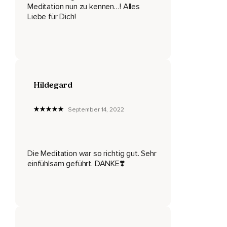
Aber wir nehmen uns jetzt mal kurz Zeit,
Meditation nun zu kennen…! Alles
Liebe für Dich!
Dieses Gefühl wahrzunehmen.
Guck mal,
Wo dieses Gefühl sitzt bei dir,
Das bedeutet,
Hildegard
Denk an all die Dinge,
Die dich gerade überfordern und nimm dir kurz Zeit,
September 14, 2022
Um zu beobachten,
Was da mit deinem Körper passiert.
Die Meditation war so richtig gut. Sehr
Vielleicht wird dein Kopf warm,
einfühlsam geführt. DANKE❣️
Vielleicht schlägt dein Herz schneller,
Vielleicht bekommst du schwitzige Hände,
Vielleicht verspannst du auch deine Gesichtsmuskulatur,