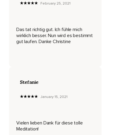
Ausatmen wieder zurückzieht.
February 25, 2021
Und nun denk an eine Sache in deiner Vergangenheit,
Die du erlernt hast.
Das tat richtig gut. Ich fühle mich
Irgendetwas,
wirklich besser. Nun wird es bestimmt
gut laufen. Danke Christine
Das dir Kopfzerbrechen bereitet hat und du musstest dich
wahnsinnig anstrengen.
Du hast dich ebenso überfordert gefühlt wie jetzt,
Aber du hast es geschafft.
Stefanie
Es kann sowas sein,
Wie wenn du zum Beispiel ein Instrument gespielt hast,
January 15, 2021
Dass es irgendein Stück war,
Das fast zu schwer für dich war,
Vielen lieben Dank für diese tolle
Aber du hast es geschafft.
Meditation!
Kann auch noch die Schulzeit zurückgehen,