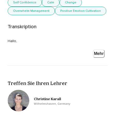
Self Confidence
Calm
Change
Overwhelm Management
Positive Emotion Cultivation
Transkription
Hallo,
Ich bin Christine und ich freue mich sehr,
Mehr
Dass du gemeinsam mit mir meditieren möchtest.
Dies ist eine Meditation,
Die dir hilft,
Treffen Sie Ihren Lehrer
Mit dem Gefühl der Überforderung besser umzugehen.
Das bedeutet,
Christine Karall
Wenn du gerade das Gefühl hast,
Wilhelmshaven, Germany
Überfordert zu sein,