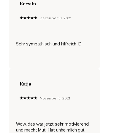
Kerstin
Ich lese gern Bücher von ihr,
December 31, 2021
Nutze die Chance,
Workshops bei ihr zu machen,
Dank der Online-Welt ist das ja alles möglich.
Sehr sympathisch und hilfreich :D
Und da habe ich vor,
Das ist jetzt auch schon wieder ein paar Monate her,
Einen Workshop bei ihr gemacht und da hat sie wieder über
diese These der Unzerstörbarkeit gesprochen.
Katja
Und zwar sagt diese These aus,
Dass es einen Teil in uns gibt,
November 5, 2021
Der unzerstörbar ist.
Und sie hat das so erklärt,
Wow, das war jetzt sehr motivierend
Man kann sich das vorstellen wie eine Datei auf Deinem
und macht Mut. Hat unheimlich gut