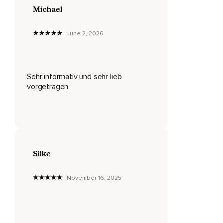
Michael
Das eine ist die Art der Liebe,
Aus der Liebe heraus denken oder aus der Angst heraus
June 2, 2026
denken.
Und ein Kurs in Wundern sagt,
Dass die Art aus der Liebe zu denken,
Sehr informativ und sehr lieb
vorgetragen
Die ist natürlich,
Die ist uns angeboren und das angstvolle Denken,
Das ist das,
Was uns anerzogen wird,
Silke
Was wir nach und nach erlernen in unserer Umgebung,
In unserem Umfeld.
November 16, 2025
Und ein Kurs in Wundern bietet einen Weg,
Wie man von dem angstvollen Denken zurück zum
liebevollen Denken kommen kann.