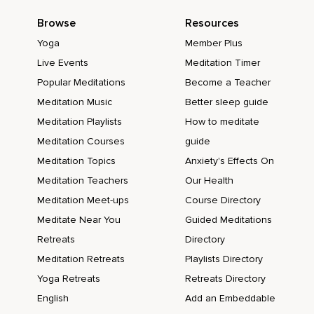
Browse
Resources
Um es wirklich zu verinnerlichen,
Yoga
Member Plus
Dass mir nichts fehlt,
Live Events
Meditation Timer
Ich muss mir nichts aneignen,
Popular Meditations
Become a Teacher
Es ist nichts kaputt an mir und ich muss sagen,
Meditation Music
Better sleep guide
Meditation Playlists
How to meditate
Oh Gott,
Meditation Courses
guide
Mir fehlt das und deshalb geht das alles nicht,
Meditation Topics
Anxiety's Effects On
Nein,
Meditation Teachers
Our Health
Es fehlt mir nichts.
Meditation Meet-ups
Course Directory
Meditate Near You
Guided Meditations
Alles,
Retreats
Directory
Was ich tun muss oder was Du tun musst,
Meditation Retreats
Playlists Directory
Was wir alle tun müssen,
Yoga Retreats
Retreats Directory
Ist,
English
Add an Embeddable