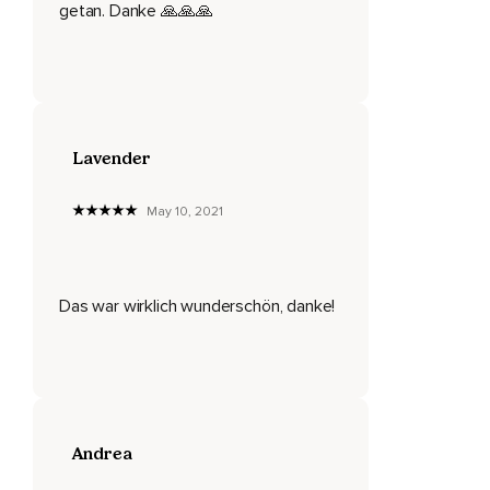
Computer,
getan. Danke 🙏🙏🙏
Auf Deinem PC und egal was Du machst,
Du kannst diese Datei nicht löschen,
Du kannst sie nicht verändern,
Lavender
Du kannst sie nicht löschen,
Sie ist einfach da und sie ist von Anfang an da.
May 10, 2021
Sie wurde heruntergeladen,
Sie ist installiert,
Das war wirklich wunderschön, danke!
Da ist sie,
Da bleibt sie.
Und in uns Menschen gibt es auch diesen einen Teil,
Der unzerstörbar ist.
Andrea
Du kannst ihn,