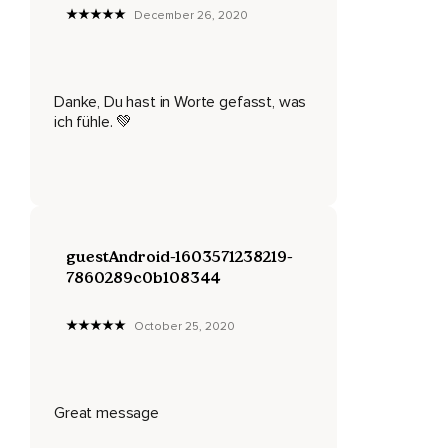
Weiß ich nicht,
December 26, 2020
Du kannst ihn Seelen nennen,
Du kannst ihn Dein wahres Ich nennen,
Danke, Du hast in Worte gefasst, was
Du kannst sie die Essenz nennen,
ich fühle. 💚
Es ist egal welchen Namen Du ihr gibst,
Fakt ist,
Sie ist da und sie ist unzerstörbar.
guestAndroid-1603571238219-
Egal was Du denkst,
7860289c0b108344
Was Du tust,
October 25, 2020
Was Du sagst,
Du kannst sie nicht zerstören.
Und was noch viel wichtiger ist,
Great message
Was noch viel,