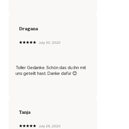
Viel,
Viel,
Viel wichtiger ist,
Dragana
Egal was jemand zu Dir sagt oder jemand über Dich denkt
oder was auch immer jemand Dir antut,
July 30, 2020
Dieses kleine Ich,
Beziehungsweise klein ist das ja gar nicht,
Toller Gedanke. Schön das du ihn mit
Diesen einen Teil,
uns geteilt hast. Danke dafür 😊
Dieses wahre Ich,
Diese Essenz,
Deine Seele,
Tanja
Die kann nicht zerstört werden.
Und als ich das jetzt nochmal gehört habe bei Marianne
July 29, 2020
Williamson,