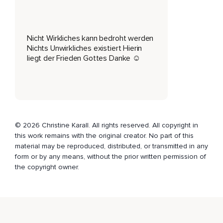
Habe ich bemerkt,
Dass ich erleichtert bin,
Nicht Wirkliches kann bedroht werden
Nichts Unwirkliches existiert Hierin
Dass ich seitdem nicht mehr so kritisch bin oder nicht mehr
liegt der Frieden Gottes Danke ☺️
so viel Angst habe,
Weil wenn Dir die Angst genommen wird,
Dass Du etwas in Dir zerstören kannst,
Das was Dich wirklich ausmacht,
© 2026 Christine Karall. All rights reserved. All copyright in
Dann kannst Du viel freier leben,
this work remains with the original creator. No part of this
material may be reproduced, distributed, or transmitted in any
Wenn Du weißt,
form or by any means, without the prior written permission of
the copyright owner.
Es kann nicht zerstört werden.
Und weiter sagt Marianne Williamson,
Beziehungsweise auch ein Kurs in Wundern,
Dass wir nur einen einzigen Job haben und unser Job ist,