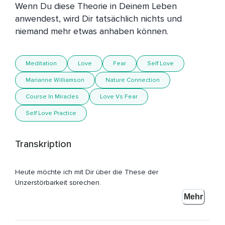
Wenn Du diese Theorie in Deinem Leben 
anwendest, wird Dir tatsächlich nichts und 
Meditation
Love
Fear
Self Love
Marianne Williamson
Nature Connection
Course In Miracles
Love Vs Fear
Self Love Practice
Transkription
Heute möchte ich mit Dir über die These der
Unzerstörbarkeit sprechen.
Mehr
Ich habe das erste Mal von dieser These in dem Lehrbuch,
Ein Kurs in Wundern,