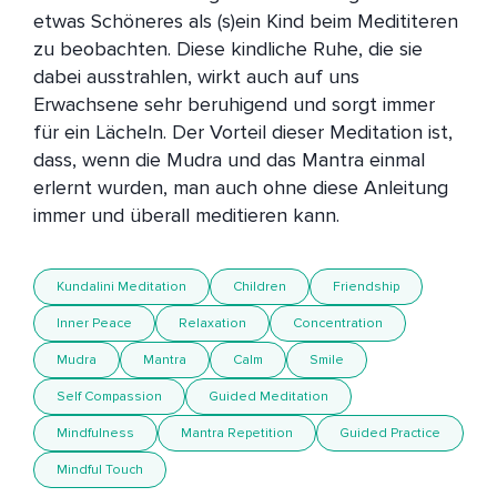
etwas Schöneres als (s)ein Kind beim Medititeren 
zu beobachten. Diese kindliche Ruhe, die sie 
dabei ausstrahlen, wirkt auch auf uns 
Erwachsene sehr beruhigend und sorgt immer 
für ein Lächeln. Der Vorteil dieser Meditation ist, 
dass, wenn die Mudra und das Mantra einmal 
erlernt wurden, man auch ohne diese Anleitung 
immer und überall meditieren kann.
Kundalini Meditation
Children
Friendship
Inner Peace
Relaxation
Concentration
Mudra
Mantra
Calm
Smile
Self Compassion
Guided Meditation
Mindfulness
Mantra Repetition
Guided Practice
Mindful Touch