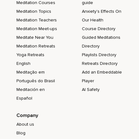
Meditation Courses
guide
Die Finger berühren sich und wir sagen den Satz.
Meditation Topics
Anxiety's Effects On
Freundschaft beginnt bei mir.
Meditation Teachers
Our Health
Meditation Meet-ups
Course Directory
Einmal machen wir das noch ganz langsam.
Meditate Near You
Guided Meditations
Daumen und Zeigefinger berühren sich und wir sagen
Meditation Retreats
Directory
Freundschaft.
Yoga Retreats
Playlists Directory
Daumen und Mittelfinger berühren sich und wir sagen
English
Retreats Directory
beginnt.
Meditação em
Add an Embeddable
Daumen und Ringfinger berühren sich und wir sagen bei.
Português do Brasil
Player
Daumen und kleiner Finger berühren sich und wir sagen mir.
Meditación en
AI Safety
Das machen wir jetzt noch zweimal.
Español
Die Finger berühren sich und wir sagen den Satz.
Company
Freundschaft beginnt bei mir.
About us
Freundschaft beginnt bei mir.
Blog