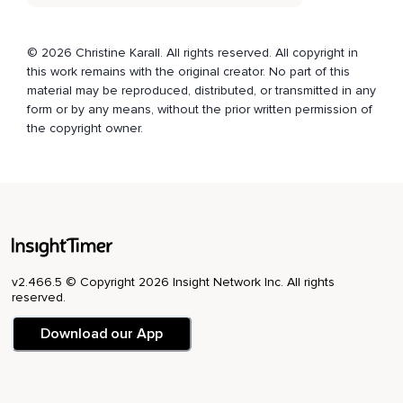
Dann beginnen wir wieder von vorne.
Daumen und Zeigefinger,
© 2026 Christine Karall. All rights reserved. All copyright in
Daumen und Mittelfinger,
this work remains with the original creator. No part of this
material may be reproduced, distributed, or transmitted in any
Daumen und Ringfinger,
form or by any means, without the prior written permission of
Daumen und kleiner Finger.
the copyright owner.
Wir machen das noch einmal in diesem Tempo.
Daumen und Zeigefinger,
Daumen und Mittelfinger,
Daumen und Ringfinger,
v2.466.5 © Copyright 2026 Insight Network Inc. All rights
Daumen und kleiner Finger.
reserved.
Wenn du dir unsicher bist,
Download our App
Kannst du auch deine Eltern fragen,
Die zeigen dir das ganz bestimmt auch noch mal.