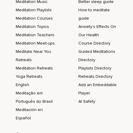
Was du tun kannst,
Meditation Music
Better sleep guide
Meditation Playlists
How to meditate
Dass du auch auf dich selbst aufpasst.
Meditation Courses
guide
Meditation Topics
Anxiety's Effects On
Meditation Teachers
Our Health
Meditation Meet-ups
Course Directory
Meditate Near You
Guided Meditations
Retreats
Directory
Meditation Retreats
Playlists Directory
Yoga Retreats
Retreats Directory
English
Add an Embeddable
Meditação em
Player
Português do Brasil
AI Safety
Meditación en
Español