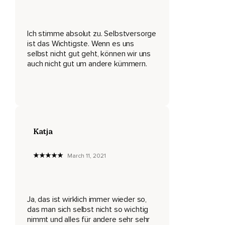
Es ist gar nicht so schwer,
Wie du denkst.
Ich stimme absolut zu. Selbstversorge
Du könntest,
ist das Wichtigste. Wenn es uns
selbst nicht gut geht, können wir uns
Ich nenne dir jetzt nur ein paar Dinge,
auch nicht gut um andere kümmern.
Aber ich bin davon überzeugt,
Dass du selbst auf eine ganz,
Ganz tolle Idee kommen wirst,
Wie du dich um dich selbst kümmern kannst.
Katja
Und ich meine nicht duschen und Haare waschen und auf
March 11, 2021
den Körper zu achten,
Sondern wirklich auf dich zu achten,
Sodass es dir richtig,
Ja, das ist wirklich immer wieder so,
das man sich selbst nicht so wichtig
Richtig gut geht.
nimmt und alles für andere sehr sehr