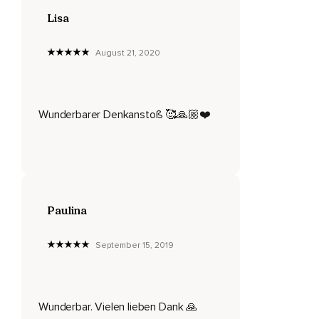
Und diese ein,
Lisa
Zwei Tipps,
Die du den anderen immer sagst,
August 21, 2020
Die könntest du auch mal bei dir selbst anwenden.
Was auch immer du den anderen rätst,
Wunderbarer Denkanstoß 🥰🙏🏼❤️
Wende es mal selbst an und schau auf dich.
Denn was wir,
Ich möchte mich da gar nicht ausschließen,
Was wir ganz oft vergessen,
Paulina
Wir,
September 15, 2019
Die sich um andere kümmern,
Die für andere da sind,
Wir müssen auf uns achten.
Wunderbar. Vielen lieben Dank 🙏