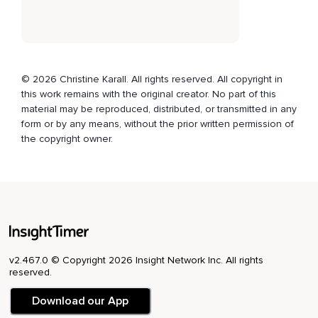
Was du machen möchtest und was dich ausmacht.
Dich als private Person,
Dich als Mensch.
© 2026 Christine Karall. All rights reserved. All copyright in
Du kannst auch zehn Minuten einfach zeichnen,
this work remains with the original creator. No part of this
material may be reproduced, distributed, or transmitted in any
Kreuzworträtsel lösen,
form or by any means, without the prior written permission of
the copyright owner.
Keine Ahnung.
Du weißt ganz bestimmt,
Was diese eine Sache ist,
Die dich auch zu dem macht,
Wer du bist.
v2.467.0 © Copyright 2026 Insight Network Inc. All rights
Und die auch ganz viel über dich aussagt.
reserved.
Und alles,
Download our App
Was wir tun müssen,