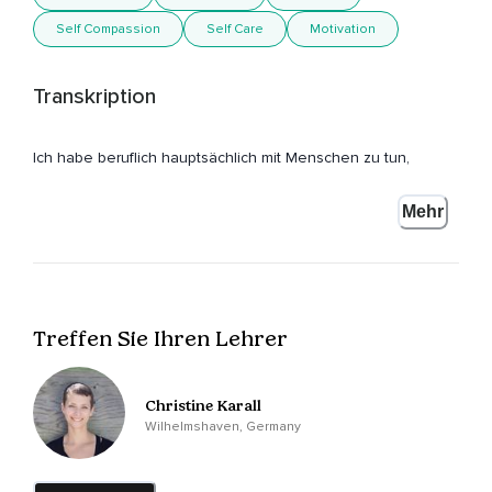
Self Compassion
Self Care
Motivation
Transkription
Ich habe beruflich hauptsächlich mit Menschen zu tun,
Die sich um andere Menschen kümmern.
Mehr
Seien es Mamas,
Lehrer,
Sozialarbeiter,
Treffen Sie Ihren Lehrer
Menschen,
Die im ärztlichen Dienst sind.
Christine Karall
Also durch die Bank sind es Menschen,
Wilhelmshaven, Germany
Denen das Wohl der anderen am Herzen liegt.