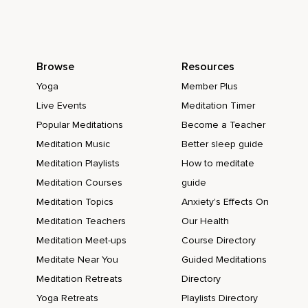
Kann ich nur sagen,
Dieser Satz hat wirklich mein Leben verändert und ich
möchte auch nicht,
Browse
Resources
Dass du mir glaubst,
Yoga
Member Plus
Ich möchte,
Live Events
Meditation Timer
Dass du es ausprobierst,
Popular Meditations
Become a Teacher
Ich möchte,
Meditation Music
Better sleep guide
Dass du es anwendest und ich möchte,
Meditation Playlists
How to meditate
Meditation Courses
guide
Dass du es in deinem eigenen Leben spüren kannst,
Meditation Topics
Anxiety's Effects On
Was dieser Satz bewirken kann.
Meditation Teachers
Our Health
Und es ist auch eigentlich logisch,
Meditation Meet-ups
Course Directory
Dass dieser Satz etwas bewirkt,
Meditate Near You
Guided Meditations
Meditation Retreats
Directory
Denn er ist richtig,
Yoga Retreats
Playlists Directory
Richtig klug,