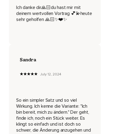
Ich danke dir🙏🏻du hast mir mit
Zu unterschiedlichen Zeiten,
deinem wertvollen Vortrag 💕💫heute
Es ist was anderes,
sehr geholfen 🙏🏻✨❤️✨
Wenn man jetzt Teenager ist,
Es ist was anderes,
Wenn man Mitte 20 ist,
Sandra
Mitte 30,
Mitte 40,
July 12, 2024
Mitte 50,
Wahrscheinlich hat man sogar noch,
So ein simpler Satz und so viel
Wenn man über 90 ist und sie hat das so ganz normal zu mir
Wirkung. Ich kenne die Variante: "Ich
gesagt und sie hat mich angeguckt und einfach gesagt,
bin bereit, mich zu ändern." Der geht,
finde ich, noch ein Stück weiter. Es
Christine,
klingt so einfach und ist doch so
So ist es manchmal und das war so der erste Punkt,
schwer, die Änderung anzugehen und