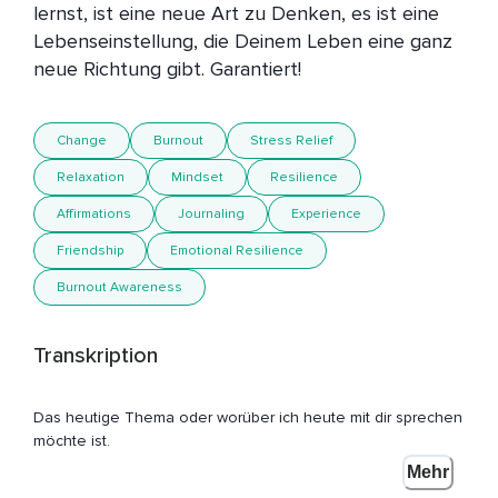
lernst, ist eine neue Art zu Denken, es ist eine 
Lebenseinstellung, die Deinem Leben eine ganz 
Change
Burnout
Stress Relief
Relaxation
Mindset
Resilience
Affirmations
Journaling
Experience
Friendship
Emotional Resilience
Burnout Awareness
Transkription
Das heutige Thema oder worüber ich heute mit dir sprechen
möchte ist,
Mehr
Du kennst das ganz bestimmt,