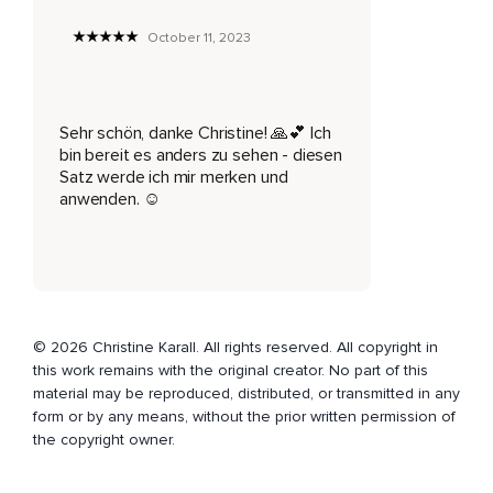
Dieser Satz hat mich damals vor Jahren gerettet,
October 11, 2023
Wirklich gerettet,
Er hat mein Leben umgekrempelt und ich hatte ihn einfach
vergessen und wenn es Zaubersprüche wirklich gibt und
Sehr schön, danke Christine! 🙏💕 Ich
wenn es magische Zauberformeln gibt,
bin bereit es anders zu sehen - diesen
Satz werde ich mir merken und
Dann kann ich sagen,
anwenden. ☺️
Dieser eine Satz,
Den ich dir sofort sage,
Der gehört dazu.
Er klingt ganz simpel,
© 2026 Christine Karall. All rights reserved. All copyright in
this work remains with the original creator. No part of this
Ich sage dir jetzt einfach,
material may be reproduced, distributed, or transmitted in any
form or by any means, without the prior written permission of
Ich bin bereit,
the copyright owner.
Es anders zu sehen.