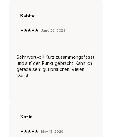
Dass es genau in einem Bereich geschehen ist in meinem
Leben,
Sabine
In dem ich mir dachte,
June 22, 2026
Da habe ich schon alles gelernt,
Da bin ich sicher,
Alles super,
Sehr wertvoll! Kurz zusammengefasst
und auf den Punkt gebracht. Kann ich
Alles tutti.
gerade sehr gut brauchen. Vielen
Tja,
Dank!
Wenn man das Leben so kennt,
Dann weiß man ja,
Dass man genau in der Sekunde,
Karin
In der man sich denkt,
Habe ich alles,
May 19, 2026