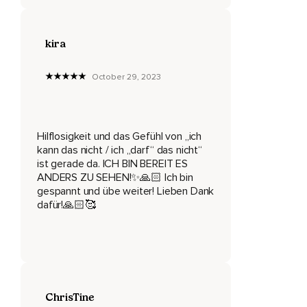
Ich habe mich,
kira
Wie es oft so ist,
Bei mir ist es so,
October 29, 2023
Wenn ich mich nur mit mir selbst beschäftige,
Komme ich selten auf eine Lösung,
Hilflosigkeit und das Gefühl von „ich
Kaum kümmere ich mich um jemand anderen,
kann das nicht / ich „darf“ das nicht“
ist gerade da. ICH BIN BEREIT ES
Kann ich dann doch manchmal parallel ziehen und ich habe
ANDERS ZU SEHEN!✨🙏🏻 Ich bin
mich auf eine Klientin vorbereitet,
gespannt und übe weiter! Lieben Dank
dafür!🙏🏻🥰
Habe mir überlegt,
Was kann ich mit ihr machen und plötzlich tatatata war es da,
Mir fiel ein Satz ein,
Den ich schon vor Jahren gelernt habe,
ChrisTine
Ich habe ihn auch gelernt zu benutzen,