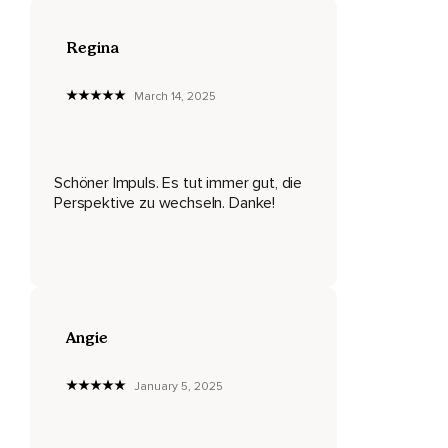
gesprochen,
Regina
Weil sie meinte,
Wie es mir geht und ich finde gerade,
March 14, 2025
Es ist gerade irgendwie so dasselbe und es ist gerade sehr
anstrengend,
Meine Tochter ist jetzt knapp 17 Monate alt,
Schöner Impuls. Es tut immer gut, die
Perspektive zu wechseln. Danke!
Das heißt,
Man hat doch so eine Routine und auch mit dem Arbeiten,
Meinte so,
Nee,
Angie
Irgendwie und dann guckt sie mich an und sagt,
Ja,
January 5, 2025
Diese Phasen gibt es im Leben und diese Phasen hat jeder
Mensch in unterschiedlichen Bereichen,