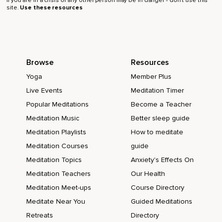
If you are in a crisis or any other person may be in danger - don’t use this
Beziehungsweise du gehst davon aus,
site.
Use these resources
Dass es dann klappt.
Diese Dinge finde ich immer sehr schwer,
Theoretisch zu beschreiben.
Browse
Resources
Alles,
Yoga
Member Plus
Live Events
Meditation Timer
Was mit Beziehungen,
Popular Meditations
Become a Teacher
Was mit Menschen zu tun hat,
Meditation Music
Better sleep guide
Hat ganz viel mit Gefühl zu tun.
Meditation Playlists
How to meditate
Und wie es sich für mich anfühlt,
Meditation Courses
guide
Meditation Topics
Anxiety's Effects On
Ist es noch mal anders,
Meditation Teachers
Our Health
Wie es für dich anfühlt.
Meditation Meet-ups
Course Directory
Aber ich bin davon überzeugt,
Meditate Near You
Guided Meditations
Dass du weißt,
Retreats
Directory