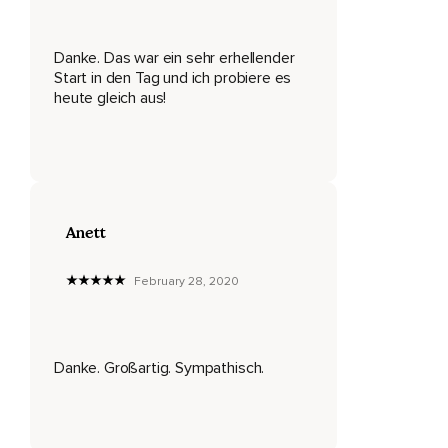
Sei das Zuhören,
Danke. Das war ein sehr erhellender
Sei es Geduld,
Start in den Tag und ich probiere es
Sei es,
heute gleich aus!
Dass man motiviert werden möchte,
Dass man gehört werden möchte.
Diese Dinge können nur stattfinden,
Anett
Wenn du das auch gibst.
Und du wirst jetzt sagen,
February 28, 2020
Ach,
Aber ich bin immer diejenige,
Danke. Großartig. Sympathisch.
Die abhebt,
Ich bin immer diejenige,
Die da ist.