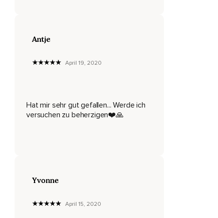
Man bekommt innerhalb einer Beziehung von dem anderen
Menschen nur so viel,
Antje
Wie man selbst ist,
Wie man selbst bereit ist,
April 19, 2020
Zu geben.
Das bedeutet,
Hat mir sehr gut gefallen... Werde ich
Wenn ich mir von einer Person,
versuchen zu beherzigen❤️🙏
Ich sage jetzt,
Wenn ich mir von einer Freundin wünsche,
Dass sie mir zuhört,
Kann sie das nur machen,
Yvonne
Indem ich ihr auch den Raum gebe und indem ich ihr zuhöre.
April 15, 2020
Und das gilt für alle Dinge,