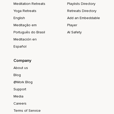
Meditation Retreats
Playlists Directory
Wann du die richtige Einstellung hast und wann das Gefühl
dahinter stimmt.
Yoga Retreats
Retreats Directory
English
Add an Embeddable
Also pass einfach das nächste Mal darauf auf,
Meditação em
Player
Wenn du wieder mit dieser Person zu tun hast und du
Português do Brasil
AI Safety
machst gedanklich,
Meditación en
Machst dir schon wieder Vorwürfe,
Español
Obwohl du das gerade machst,
Was du auch selber von dir haben möchtest.
Company
About us
Nimm es einfach wahr.
Blog
Nimm es wahr.
@Work Blog
Und wenn du es wahrnimmst,
Support
Dann kannst du einen zauberhaften Satz sagen,
Media
Careers
Den ich auch schon ein anderes Mal erwähnt habe und den
Satz kann man eigentlich immer anwenden.
Terms of Service