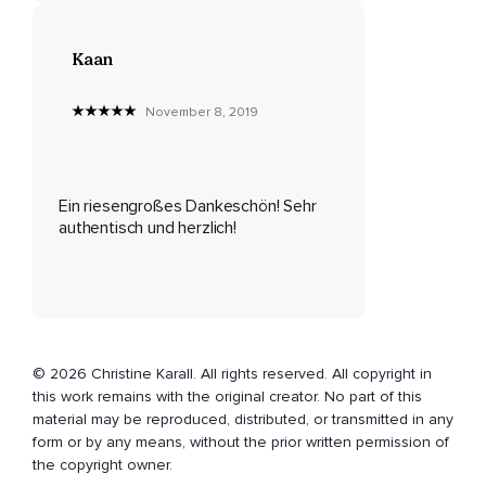
Die Frage ist,
Kaan
Wie bist du da?
Bist du da in dem Gedanken,
November 8, 2019
Ach,
Ich mache das ja immer und du machst das nie?
Ein riesengroßes Dankeschön! Sehr
Oder ganz ehrlich und du bist da und sagst,
authentisch und herzlich!
Okay,
Ich habe Zeit und ich höre dir zu.
Es ist nämlich nicht nur das,
© 2026 Christine Karall. All rights reserved. All copyright in
Dass wir der anderen Person das geben,
this work remains with the original creator. No part of this
Was wir selbst auch haben wollen.
material may be reproduced, distributed, or transmitted in any
form or by any means, without the prior written permission of
Es ist auch vor allem die Energie,
the copyright owner.