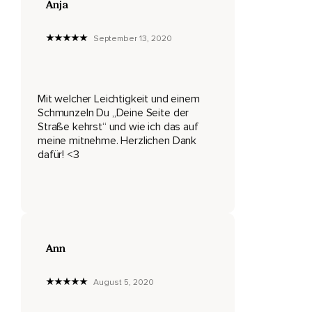
Anja
Genau dann,
Wenn es schwierig wird,
September 13, 2020
Genau dann,
Wenn wir gerade nicht weiterkommen,
Mit welcher Leichtigkeit und einem
Genau dann,
Schmunzeln Du „Deine Seite der
Straße kehrst“ und wie ich das auf
Wenn wir uns nicht verstanden fühlen,
meine mitnehme. Herzlichen Dank
dafür! <3
Ist es etwas,
Ist ein Geschenk für uns,
Ist da etwas,
Was wir über uns lernen können.
Ann
Und wenn wir das verstanden haben,
Wenn wir weitergemacht haben und verstanden haben,
August 5, 2020
Was es ist,