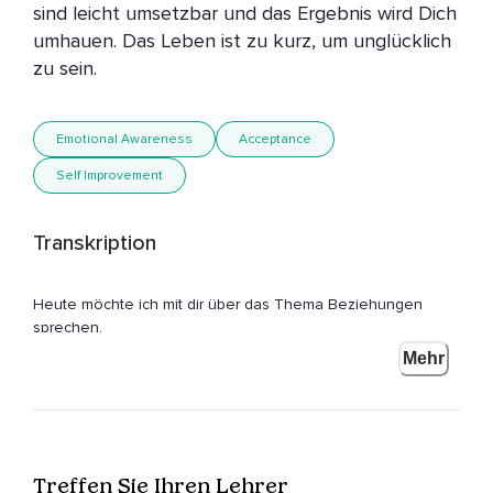
sind leicht umsetzbar und das Ergebnis wird Dich 
umhauen. Das Leben ist zu kurz, um unglücklich 
zu sein.
Emotional Awareness
Acceptance
Self Improvement
Transkription
Heute möchte ich mit dir über das Thema Beziehungen
sprechen.
Mehr
Und auch wenn es ein sehr großes Thema ist und auch ein
sehr individuelles Thema,
Gibt es doch drei Punkte,
Die jeder berücksichtigen kann.
Treffen Sie Ihren Lehrer