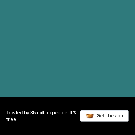
It’s
Trusted by 36 million people.
Get the app
free.