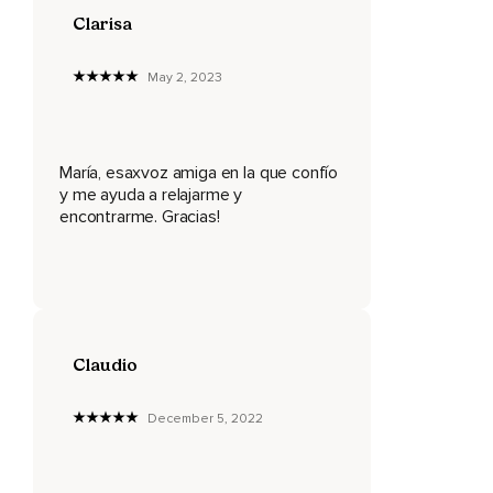
de tu piel,
Clarisa
Liberándote y limpiando cualquier energía de baja vibración
que no sea buena para ti en este momento,
May 2, 2023
Respira,
Continúa bajando por tu abdomen,
María, esaxvoz amiga en la que confío
Tus caderas,
y me ayuda a relajarme y
encontrarme. Gracias!
Llena de luz toda tu columna vertebral,
Continúa bajando por tus piernas,
Tus rodillas,
Tus pies,
Claudio
Llena ahora de luz todas las articulaciones,
December 5, 2022
Soltándolas y liberándolas de la tensión,
Suelta los músculos de tu cuerpo,