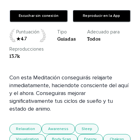
Escuchar sin conexión
Reproducir en la App
Puntuación
Tipo
Adecuado para
4.7
Guiadas
Todos
Reproducciones
13.7k
Con esta Meditación conseguirás relajarte 
inmediatamente, haciendote consciente del aquí 
y el ahora. Conseguiras mejorar 
significativamente tus ciclos de sueño y tu 
estado de animo.
Relaxation
Awareness
Sleep
Visualization
Body Scan
Energy
Chakras