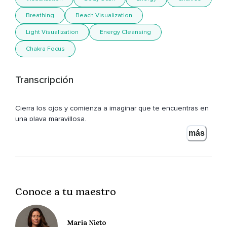
Breathing
Beach Visualization
Light Visualization
Energy Cleansing
Chakra Focus
Transcripción
Cierra los ojos y comienza a imaginar que te encuentras en
una playa maravillosa,
más
Estás tumbado plácidamente,
La temperatura es perfecta,
Estás en una postura muy cómoda,
Conoce a tu maestro
Perfecta para comenzar a relajarte,
Toma una respiración profunda,
Maria Nieto
Respira y se consiente de como el aire entra y sale de tus