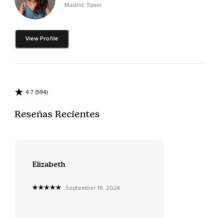
Madrid, Spain
posas nasales,
Se consiente de la facilidad con la que respiras y
agradecelo,
View Profile
Respira,
Respira lento,
Ahora como con un escáner empieza a visualizar tu cuerpo,
4.7 (594)
Imaginándote lo hecho de luz,
Reseñas Recientes
Un cuerpo de luz,
Todos tus músculos,
Tus huesos,
Elizabeth
Tu sistema nervioso,
September 16, 2024
Tu sistema circulatorio,
Todo,