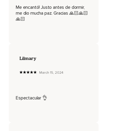
Todo iluminado en una brillante y perfecta luz,
Me encantó! Justo antes de dormir,
me dio mucha paz. Gracias 🙏🏻🙏🏻
Céntrate ahora en tu cabeza y a medida que vas bajando
🙏🏻
con la luz comienza a liberar la tensión de tu cuerpo,
Comienza liberando tu cuero cabelludo,
Tu cara,
Relaja tu mandíbula,
Lilmary
Relaja tu cuello,
Tus hombros,
March 15, 2024
Suelta tus hombros y liberalos de la tensión acumulada,
Continúa bajando a tu pecho,
Espectacular 👌
Toma una respiración profunda y llena tus pulmones de aire,
Llénalos de luz,
Imagina que al expirar toda esta luz que se encuentra en tu
interior empieza a salir por todos y cada uno de los poros