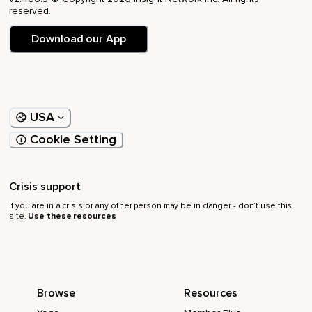
empieza por un número más bajo.
reserved.
Por ejemplo,
Download our App
Empieza contando hasta cinco y hace un cuadrado de cinco
inhalando,
Reteniendo,
USA
Exhalando y manteniendo la respiración.
Cookie Setting
Empezamos haciéndolo juntos.
Inspira.
Crisis support
1,
If you are in a crisis or any other person may be in danger - don’t use this
site.
Use these resources
2,
3,
4 y 5.
Retén el aire.
Browse
Resources