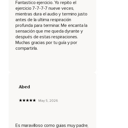
perfección.
Fantastico ejercicio. Yo repito el
ejercicio 7-7-7-7 nueve veces,
Sé consciente de ello y agradece este bendito momento.
mientras dura el audio y termino justo
antes de la ultima respiración
Respira lento y profundamente.
profunda para terminar. Me encanta la
sensación que me queda dyrante y
Suelta la tensión y la preocupación.
después de estas respiraciones.
Aquí y ahora todo es perfecto.
Muchas gracias por tu guía y por
compartirla.
Suelta y confía.
Suelta y confía.
Suelta y confía.
Ahora que estás conectado y en un estado de calma
Abed
profunda vamos a comenzar a hacer nuestro ejercicio de
respiración consciente.
May 5, 2026
Este potente ejercicio se llama respiración HA y es una
práctica de respiración proveniente de la técnica del
ho'oponopono.
Es maravilloso como guias muy padre,
Se trata de mantener a nuestra inquieta mente entretenida