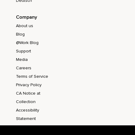
Deutsch
4 y 5.
Inspira.
Company
1,
About us
Blog
2,
@Work Blog
3,
Support
4,
Media
5,
Careers
Terms of Service
6.
Privacy Policy
Mantén el aire.
CA Notice at
1,
Collection
2,
Accessibility
Statement
3,
4,