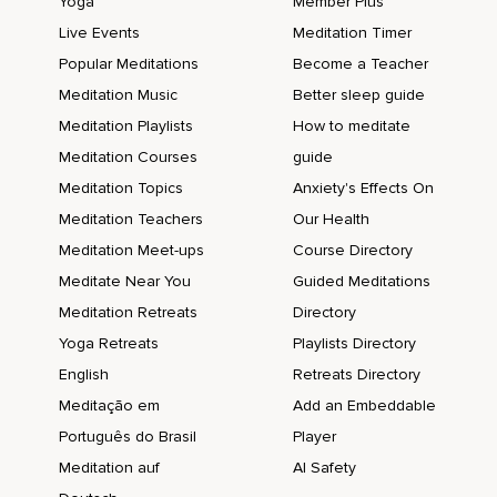
Yoga
Member Plus
1,
Live Events
Meditation Timer
2,
Popular Meditations
Become a Teacher
3,
Meditation Music
Better sleep guide
4 y 5.
Meditation Playlists
How to meditate
Meditation Courses
guide
Expira.
Meditation Topics
Anxiety's Effects On
1,
Meditation Teachers
Our Health
2,
Meditation Meet-ups
Course Directory
3,
Meditate Near You
Guided Meditations
Meditation Retreats
Directory
4 y 5.
Yoga Retreats
Playlists Directory
Mantén el aire.
English
Retreats Directory
1,
Meditação em
Add an Embeddable
2,
Português do Brasil
Player
Meditation auf
AI Safety
3,