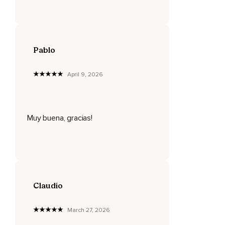
2,
3,
4,
Pablo
5,
April 9, 2026
6,
7.
Muy buena, gracias!
Expira lentamente contando de nuevo hasta siete.
1,
2,
3,
Claudio
4,
5,
March 27, 2026
6,