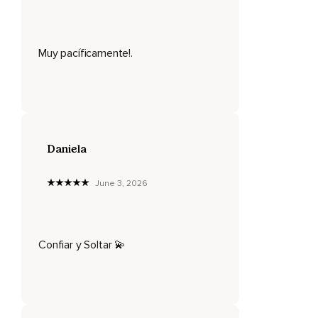
Empieza a visualizar como con cada respiración tu cuerpo
se ilumina de vida,
De amor y conciencia.
Muy pacíficamente!.
Conecta con tu cuerpo y observa si existe alguna parte de
él que se encuentre con tensión,
Con presión,
Si tienes algún dolor,
Daniela
Si tienes alguna sensación que no te agrada y que te
gustaría cambiar.
June 3, 2026
Suelta tu cuerpo.
Visualiza e imagina y siente como esa luz,
Confiar y Soltar 💫
Como esa energía,
Como esa vida se centra en esa parte de tu cuerpo y
comienza a deshacer,
A disolver con cada expiración esa energía densa.