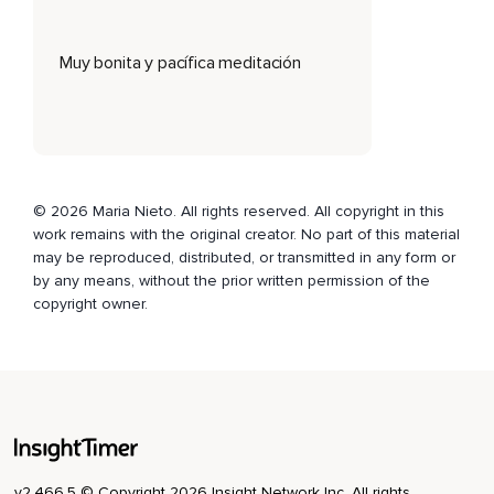
7.
Muy bonita y pacífica meditación
En el último lado mantén la respiración.
1,
2,
3,
© 2026 Maria Nieto. All rights reserved. All copyright in this
4,
work remains with the original creator. No part of this material
may be reproduced, distributed, or transmitted in any form or
5,
by any means, without the prior written permission of the
copyright owner.
6,
7.
Relájate.
Hemos hecho un cuadrado perfecto contando hasta siete
manteniendo el ritmo de la respiración.
Si para ti siete es mucho y no te encuentras cómodo
v2.466.5 © Copyright 2026 Insight Network Inc. All rights