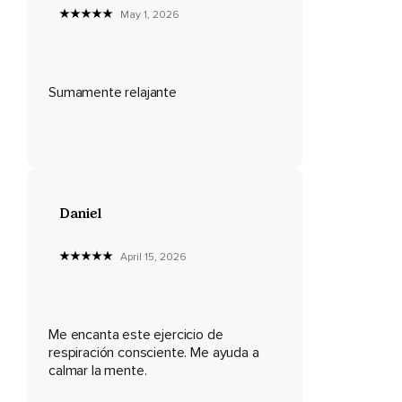
May 1, 2026
contando hasta siete.
La primera vez lo haré contigo.
Comenzamos.
Sumamente relajante
Inspira.
1,
2,
3,
Daniel
4,
April 15, 2026
5,
6,
7.
Me encanta este ejercicio de
respiración consciente. Me ayuda a
Retén el aire y cuenta otra vez hasta siete.
calmar la mente.
1,