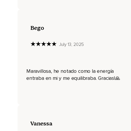
Es la espiral de la pasión y la energía sexual.
Es aquella energía que comprende y la única que es capaz 
Bego
Permite a esta energía,
A esta maravillosa energía que continúe subiendo en forma d
July 13, 2025
Girando,
Abriéndote,
Maravillosa, he notado como la energía
Sanándote,
entraba en mi y me equilibraba. Gracias!🙏
Cuidándote,
Protegiéndote.
Siente su calor en tus piernas,
En tus muslos,
En tus caderas,
Vanessa