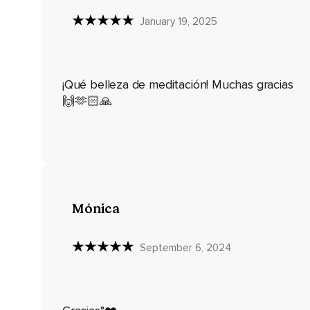
En la parte baja de tu abdomen.
January 19, 2025
Déjala que juegue,
Que suba,
Que se enrede,
¡Qué belleza de meditación! Muchas gracias
Que gira y que dé volteretas en tu vientre.
🙌🫶🏻🙏
Respira.
Déjala que te invada.
Esta energía habla contigo a través de tus impulsos,
De tu intuición.
Mónica
Y si no la escuchas se comunicará contigo a través de tus s
A través de tus emociones,
September 6, 2024
A través de los cambios en tu cuerpo.
Pero nunca permanecerá callada.