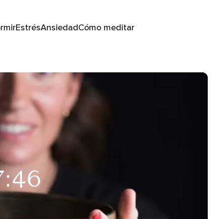
rmir
Estrés
Ansiedad
Cómo meditar
7:46