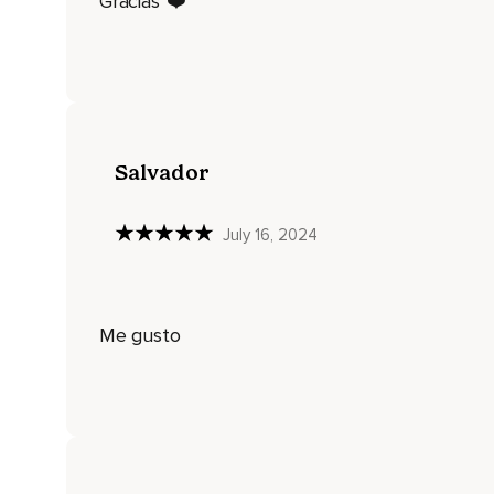
Gracias°❤️
¿La escuchas?
¿Sabes ya quién es?
¿Cómo la sientes en tu cuerpo?
Continúa subiendo,
Girando,
Salvador
Jugando hasta que llega a tu corazón y se instala en él pa
su complemento.
July 16, 2024
Ella empieza con su dulce energía a preparar el lugar.
Le da calor,
Me gusto
Le da sentido.
Lo crea,
Lo imagina y espera.
Respira.