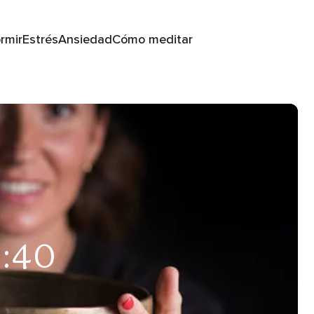
rmir
Estrés
Ansiedad
Cómo meditar
2:40