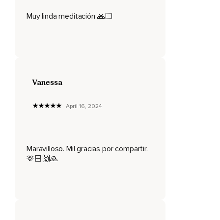
Te impulsas como si fuera una cama elástica,
Muy linda meditación 🙏🏻
Lanzándote as�� hacia el centro del universo.
Enfrente de ti aparece una puerta rectangular de la que se
desprende una luz blanca,
Pura,
Vanessa
Iridescente.
Respira profundo.
April 16, 2024
Deja tu esfera de luz en la puerta y entra en este espacio
por tu propio pie.
Es un espacio en el que solamente hay luz.
Maravilloso. Mil gracias por compartir.
🫶🏻🙌🙏
Si encuentras algo o alguien,
Continúa subiendo más arriba.
Visualiza la luz.
Entra en este espacio,