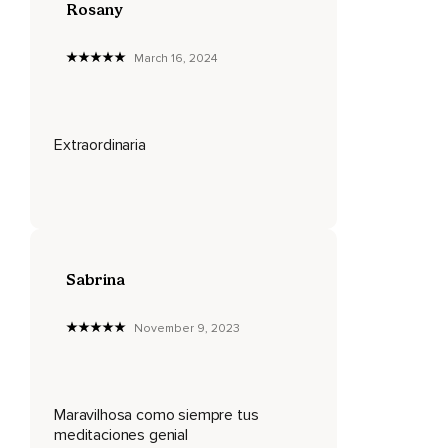
Rosany
Adéntrate en su profundidad y empieza a observar cómo
esa luz blanca y pura empieza a impregnarse en tu cuerpo
March 16, 2024
como si fuera un líquido viscoso.
Puedes respirarla e impregna tu cuerpo por dentro también.
Se impregna tu piel,
Extraordinaria
Tus órganos,
Tus células,
Tus tejidos,
Las moléculas,
Sabrina
Los átomos de tu cuerpo,
November 9, 2023
Convirtiéndote así en un ser enteramente hecho de luz.
Ahora respira.
Maravilhosa como siempre tus
Respira tranquilamente en esta luz sintiendo la vibración en
meditaciones genial
tu cuerpo.