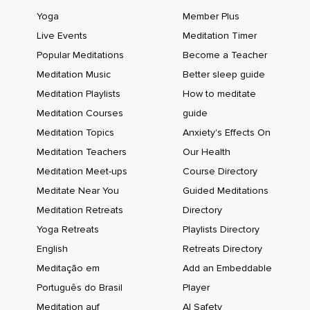
Siente la energía sanando y limpiando tu cuerpo.
Yoga
Member Plus
Ahora sal de ese espacio sintiéndote más ligero y
Live Events
Meditation Timer
renovado.
Popular Meditations
Become a Teacher
Vuelve a sentarte cómodamente en tu esfera de luz y
Meditation Music
Better sleep guide
visualizando como una cascada de luz pura te limpia.
Meditation Playlists
How to meditate
Continúa a bajar poco a poco,
Meditation Courses
guide
Meditation Topics
Anxiety's Effects On
Atravesando de nuevo todas las capas del universo.
Meditation Teachers
Our Health
Visualiza sus colores,
Meditation Meet-ups
Course Directory
Sus destellos,
Meditate Near You
Guided Meditations
Las capas de luz clara y oscura,
Meditation Retreats
Directory
Yoga Retreats
Playlists Directory
La capa dorada.
English
Retreats Directory
Observa las nebulosas,
Meditação em
Add an Embeddable
Las galaxias.
Português do Brasil
Player
Localiza la vía láctea,
Meditation auf
AI Safety