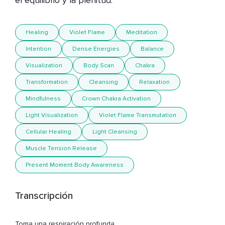
el equilibrio y la plenitud.
Healing
Violet Flame
Meditation
Intention
Dense Energies
Balance
Visualization
Body Scan
Chakra
Transformation
Cleansing
Relaxation
Mindfulness
Crown Chakra Activation
Light Visualization
Violet Flame Transmutation
Cellular Healing
Light Cleansing
Muscle Tension Release
Present Moment Body Awareness
Transcripción
Toma una respiración profunda,