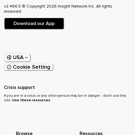
evolución actual.
v2.466.5 © Copyright 2026 Insight Network Inc. All rights
reserved.
Sé testigo de cómo limpia,
Download our App
Sana y purifica todas y cada una de las células de tu ser.
Quédate en este estado por unos minutos sin dejar de
observar a la maravillosa luz del rayo violeta.
Respira lento,
USA
No hay prisa por volver.
Cookie Setting
Respira lento y consciente.
Sé consciente de las sensaciones que recorren tu cuerpo,
Crisis support
If you are in a crisis or any other person may be in danger - don’t use this
De cómo se siente cuando la energía te limpia,
site.
Use these resources
Te sana,
Te eleva.
Respira despacio.
Browse
Resources