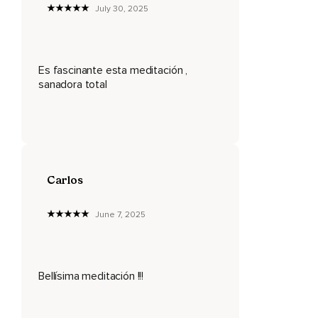
July 30, 2025
En este espacio te sientes seguro,
Tranquilo,
Protegido.
Es fascinante esta meditación ,
sanadora total
Nada malo te puede pasar.
Tu esfera de luz despega y puedes empezar a ver la ciudad
donde te encuentras a tus pies,
Haciéndose cada vez más y más pequeña.
Carlos
Dejas tu país,
Continúas subiendo hasta que puedas ver cómo los
June 7, 2025
continentes se alejan.
Ahora puedes ver completamente el planeta Tierra a tus
pies.
Bellísima meditación !!!
Puedes ver la luna y los otros planetas,
Y el sol brillando en el centro del sistema solar.