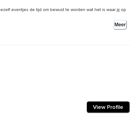
jezelf eventjes de tijd om bewust te worden wat het is waar jij op
Meer
at je met je aandacht nog meer in je hoofd zit,
kker uit door je mond en visualiseer alsof je alles wat je nu
gaat komen,
View Profile
en richting de grond,