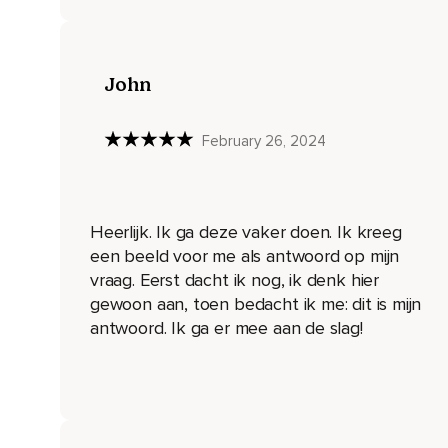
Misschien weet je het gewoon.
Het kan op allerlei manieren bij jou binnenkomen,
John
Laat het maar gebeuren.
Misschien begrijp je het direct,
February 26, 2024
Misschien is het nog wat lastiger om te begrijpen,
Laat het maar even zo.
Heerlijk. Ik ga deze vaker doen. Ik kreeg
Neem het gewoon met je mee en voor je het weet ben je 
een beeld voor me als antwoord op mijn
mediteren en de gezamenlijke energie maakt de ervaring no
vraag. Eerst dacht ik nog, ik denk hier
Je voelt dat je nog dieper kan gaan,
gewoon aan, toen bedacht ik me: dit is mijn
De energie is heel sterk in de zaal,
antwoord. Ik ga er mee aan de slag!
Ontstaat een hele mooie verbinding met een groep mediter
in jouw hart.
Je zit daar nog even te genieten van de mooie groepsenergie