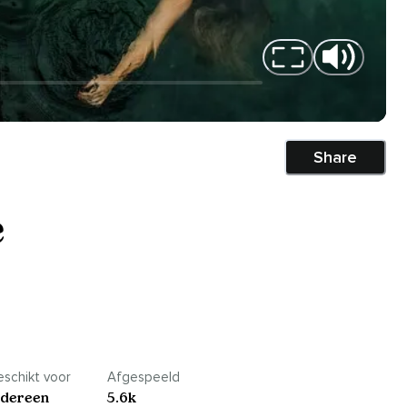
Share
e
schikt voor
Afgespeeld
edereen
5.6k