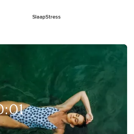
Slaap
Stress
0:01