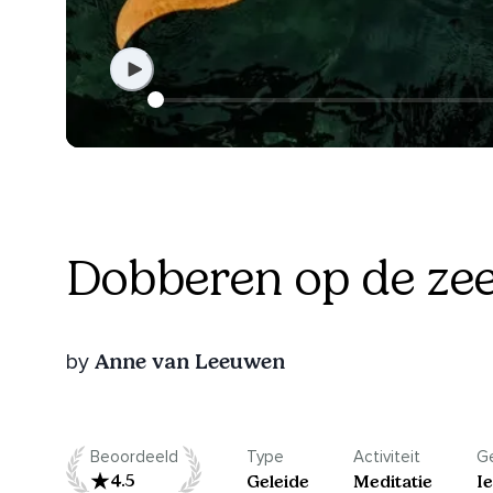
Dobberen op de ze
Anne van Leeuwen
by
Beoordeeld
Type
Activiteit
Ge
4.5
Geleide
Meditatie
I