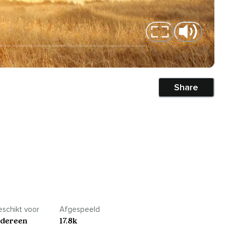
Share
schikt voor
Afgespeeld
edereen
17.8k