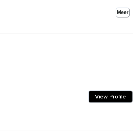
enomen om op een bewuste en rustige manier jouw dag te starten.
Meer
 starten.
keren en vanuit een mooie energie jouw dag te starten.
brengen voor de borst,
View Profile
at uiteraard ook prima.
je neus en eventjes uitblazen door je mond.