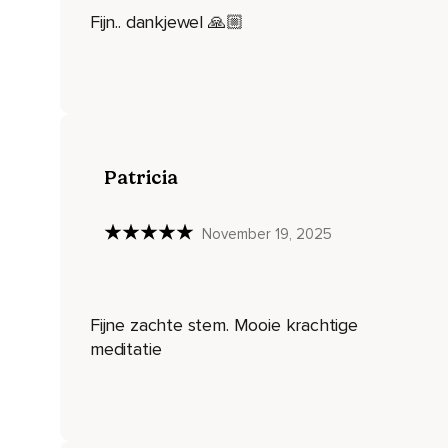
Fijn.. dankjewel 🙏🏼
Waardoor alles weer lekker gaat stromen in jouw lichaam,
Maar voor nu probeer een beeld te krijgen van jouw energie
Misschien voel je je al gesterkt door het feit dat je al het
Dat die twee krachten vandaag bij jou zullen zijn,
En jou helpen door deze dag heen te komen,
Patricia
En waarschijnlijk weet je wat je vandaag te doen hebt,
November 19, 2025
Maar kun je ook energetisch daar een inschatting van maken
Door puur te voelen hoeveel energie alles jou gaat kosten,
En weet je ook dat daar bepaalde consequenties aan verbon
Fijne zachte stem. Mooie krachtige
Door bijvoorbeeld rust in te bouwen,
meditatie
Of momenten dat je juist even niemand spreekt,
Misschien nog een korte meditatie,
Of in ieder geval een aantal keer eventjes je ogen sluiten 