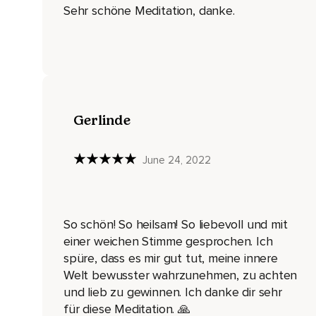
Vielleicht sind sie genau gleich,
Sehr schöne Meditation, danke.
Vielleicht sind sie komplett anders,
Vielleicht sind sie mehr oder weniger geworden,
Einfach nur du mit dir und du kannst deine Hände auf dein H
Was sich unter deinen Händen verbirgt,
Gerlinde
Die Kraft deines Herzens,
Die Liebe,
June 24, 2022
Wie weich dein Herz ist,
Die Größe,
So schön! So heilsam! So liebevoll und mit
Die Größe in dir und vielleicht kannst du deine innere Welt a
einer weichen Stimme gesprochen. Ich
Mehr Raum einnehmen,
spüre, dass es mir gut tut, meine innere
Welt bewusster wahrzunehmen, zu achten
Deinen Gefühlen mehr Platz zu geben,
und lieb zu gewinnen. Ich danke dir sehr
Großzügig zu sein,
für diese Meditation. 🙏