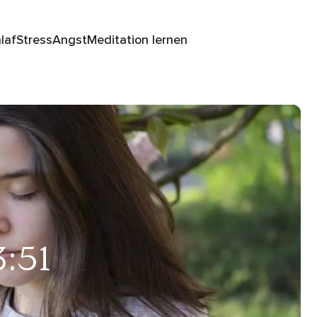
laf
Stress
Angst
Meditation lernen
3:51