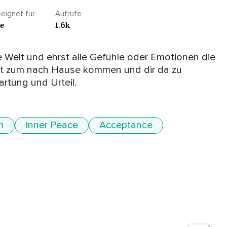
eignet für
Aufrufe
le
1.6k
e Welt und ehrst alle Gefühle oder Emotionen die 
nt zum nach Hause kommen und dir da zu 
rtung und Urteil. 
n
Inner Peace
Acceptance
und schließe deine Augen.