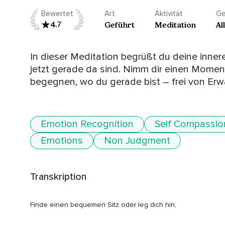
Bewertet
Art
Aktivität
Ge
4.7
Geführt
Meditation
Al
In dieser Meditation begrüßt du deine inner
jetzt gerade da sind. Nimm dir einen Mome
begegnen, wo du gerade bist – frei von Erwa
Emotion Recognition
Self Compassio
Emotions
Non Judgment
Transkription
Finde einen bequemen Sitz oder leg dich hin,
So wie es für dich in diesem Moment am angenehmsten ist 