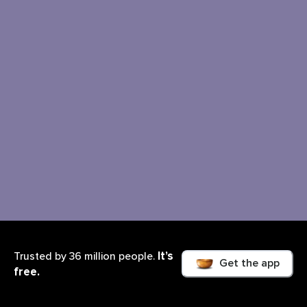
It’s
Trusted by 36 million people.
Get the app
free.