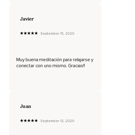
Ahora,
Continúa respirando de un modo tranquilo.
Javier
Todo el tiempo conectado a tu respiración.
September 15, 2020
Vamos a atender a la mente.
Toma una respiración lenta y profunda.
Visualiza,
Muy buena meditación para relajarse y
conectar con uno mismo. Gracias!!
Imagina o siente cómo el aire que entra abre espacio y
enlentece todos los pensamientos e ideas que causan
malestar.
Puedes decir,
Al inhalar,
Juan
Creo espacio y mis pensamientos se calman.
September 12, 2020
Al final de la inhalación,
Mantén el aire durante un breve momento y luego