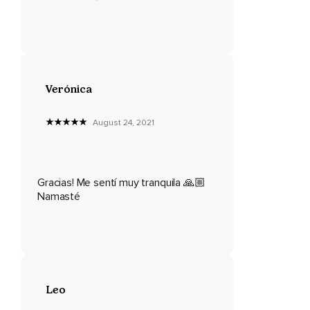
cuerpo.
Puede ser tu cuello o tu cabeza,
El pecho o la garganta.
Identifica su expresión corporal.
Verónica
Una vez detectadas estas áreas,
August 24, 2021
Vamos a abrir espacio allí.
Respira lenta y profundamente una vez.
Visualiza,
Gracias! Me sentí muy tranquila 🙏🏼
Namasté
Siente o imagina que el aire fresco que entra abre espacio.
Puedes decir,
Al inhalar,
Abro espacio para calmar mi cuerpo.
Leo
Al final de la inhalación,