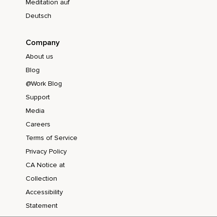
Meditation auf
Por un momento,
Deutsch
Siente tu cuerpo,
Mente y corazón como un todo.
Company
Descansa en esta experiencia hasta que suene la
About us
campana.
Blog
@Work Blog
Support
Media
Careers
Terms of Service
Privacy Policy
CA Notice at
Collection
Accessibility
Statement