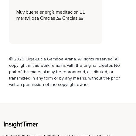
lentamente exhala visualizando o sintiendo que toda la
negatividad y la incomodidad de esos pensamientos se
Muy buena energía meditación 🧘‍♀️
empiezan a disipar a medida que el aire sale de tu cuerpo.
maravillosa Gracias 🙏 Gracias 🙏
Puedes decir,
Al exhalar,
Dejo ir toda negatividad.
Al final de la exhalación,
© 2026 Olga-Lucia Gamboa Arana. All rights reserved. All
copyright in this work remains with the original creator. No
Haz una breve pausa y descansa en la serenidad de esa
part of this material may be reproduced, distributed, or
pausa.
transmitted in any form or by any means, without the prior
written permission of the copyright owner.
Repite esto dos veces más.
Siempre conectado a tu respiración,
Permitiendo que la serenidad venga a tu mente y que se
libere toda negatividad al exhalar.
Sigue respirando calmadamente.
Ahora vamos a enfocarnos en el corazón,