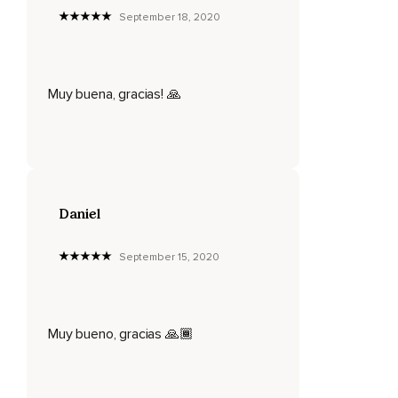
Sostén el aire por un momento.
September 18, 2020
Deja salir el aire lentamente.
Siente cómo tu cuerpo se relaja.
Muy buena, gracias! 🙏
Puedes decir,
Al exhalar,
Dejo ir toda tensión.
Imagínate la tensión saliendo de tu cuerpo.
Daniel
Al final de la exhalación,
September 15, 2020
Haz una breve pausa y descansa en ella.
Repite esto dos veces más.
Haciendo la práctica poderosa,
Muy bueno, gracias 🙏🏾
Realmente imaginándote y sintiendo el aire creando
espacio al entrar y dejando ir la tensión de tu cuerpo al salir.