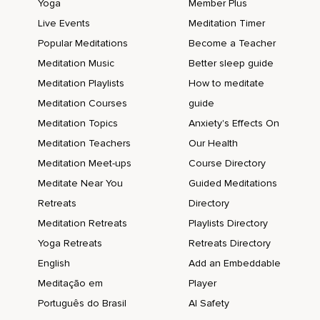
Yoga
Member Plus
Al final de la inhalación,
Live Events
Meditation Timer
Popular Meditations
Become a Teacher
Mantén por un momento el aire.
Meditation Music
Better sleep guide
Poco a poco exhala,
Meditation Playlists
How to meditate
Visualizando y sintiendo que la intensidad de esas
Meditation Courses
guide
emociones difíciles empieza a reducirse.
Meditation Topics
Anxiety's Effects On
Puedes decir,
Meditation Teachers
Our Health
Exhalo y dejo que mi corazón se relaje.
Meditation Meet-ups
Course Directory
Meditate Near You
Guided Meditations
Al final de la exhalación,
Retreats
Directory
Haz una breve pausa y descansa en la apertura de esta
Meditation Retreats
Playlists Directory
pausa.
Yoga Retreats
Retreats Directory
Repite esto dos veces más,
English
Add an Embeddable
Manteniéndote conectado a tu respiración.
Meditação em
Player
Ahora,
Português do Brasil
AI Safety