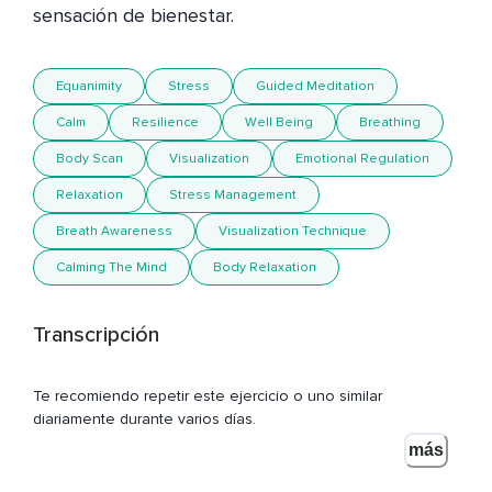
sensación de bienestar.
Equanimity
Stress
Guided Meditation
Calm
Resilience
Well Being
Breathing
Body Scan
Visualization
Emotional Regulation
Relaxation
Stress Management
Breath Awareness
Visualization Technique
Calming The Mind
Body Relaxation
Transcripción
Te recomiendo repetir este ejercicio o uno similar
diariamente durante varios días.
más
Siéntate cómodamente con la espalda recta,