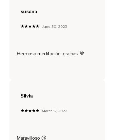
pasando.
susana
Mientras lo haces,
June 30, 2023
Déjala estar allí sin resistirte a ella,
Evitando juicios y elaboraciones.
Cuando sentimos estrés,
Hermosa meditación, gracias 💜
Este afecta todos los aspectos de nuestro ser.
Nuestro cuerpo,
Nuestra mente,
Nuestro corazón.
Sílvia
Vamos a atender a cada uno de ellos individualmente.
March 17, 2022
Con la situación en mente,
Presta atención a cómo ésta se manifiesta en tu cuerpo.
Observa si sientes malestar o tensión en alguna parte del
Maravilloso 😘