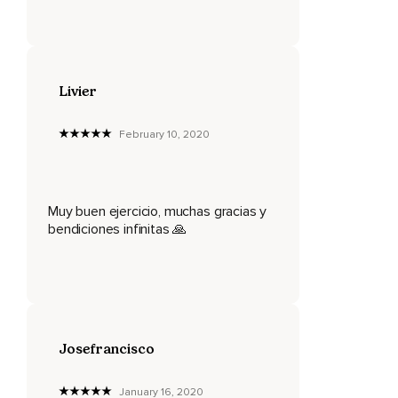
Respira profundo,
Crea espacio y con la exhalación deja ir la tensión.
Disfruta de este momento.
Livier
Es un tiempo muy especial porque es un tiempo de calidad
contigo mismo.
February 10, 2020
Voy a terminar con una frase de Eckhart De Hoheim.
El ser humano tiene tantas pieles adentro que cubren las
Muy buen ejercicio, muchas gracias y
profundidades del corazón.
bendiciones infinitas 🙏
Sabemos muchas cosas,
Pero no nos conocemos.
¿Por qué treinta o cuarenta pieles o cueros tan gruesos y
duros como las de un buey o un oso cubren el alma?
Josefrancisco
Ve a tu propio suelo y allí aprende a conocerte a ti mismo.
January 16, 2020