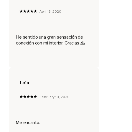
Si hay partes en las que sientes incomodidad,
April 13, 2020
Obsérvalas y simplemente déjalas estar.
Mantente presente.
Sigue con la actitud de interés y compasión.
He sentido una gran sensación de
conexión con mi interior. Gracias 🙏
No hay nada mejor que hacer.
Solo esperar a que tu ser te cuente lo que te quiera contar.
Sigue conectado con tu ser,
Presente,
Lola
Alerta y con interés.
February 18, 2020
Explora tu interior.
Esa es tu casa,
Es tu hogar.
Me encanta.
Si sientes incomodidad,