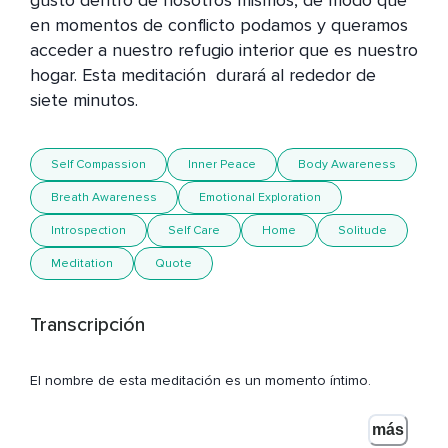
gusto dentro de nosotros mismos, de modo que 
en momentos de conflicto podamos y queramos 
acceder a nuestro refugio interior que es nuestro 
hogar. Esta meditación  durará al rededor de 
siete minutos. 
Self Compassion
Inner Peace
Body Awareness
Breath Awareness
Emotional Exploration
Introspection
Self Care
Home
Solitude
Meditation
Quote
Transcripción
El nombre de esta meditación es un momento íntimo.
Es muy común el estar pendientes y dedicarles tiempo a
más
aquellos seres especiales que hacen parte de nuestro