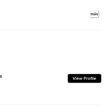
aromas.
más
ades de atención plena y es un gran apoyo para nuestras prácticas
te porque aunque el sabor implica olor,
del olor.
entos que ingerimos aumentará la satisfacción de nuestra
a
View Profile
e sea aromático con el que quieras practicar,
cho.