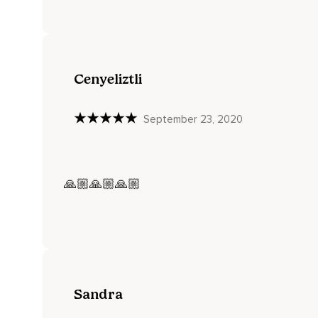
Nota cómo cambia el olor durante la inhalación.
Ahora observa cómo cambia el olor durante la exhalación.
Presta atención al olor que fluye dentro y fuera de tu cuerpo
Cenyeliztli
Nota cómo cambia al inhalar y qué diferencias hay al exhalar
September 23, 2020
En un momento va a sonar la campana.
Puedes terminar la práctica aquí o puedes quedarte más tie
Más información www.
🙏🏼🙏🏼🙏🏼
Alimmenta.
Com
Sandra