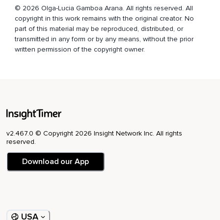
nuestros sistemas cognitivo,
© 2026 Olga-Lucia Gamboa Arana. All rights reserved. All
copyright in this work remains with the original creator. No
Emocional y de comportamiento.
part of this material may be reproduced, distributed, or
transmitted in any form or by any means, without the prior
Se cree que la respuesta inicial al estrés es de naturaleza
written permission of the copyright owner.
adaptativa y esto permite que el cerebro aprenda de la
situación facilitando determinadas funciones cognitivas
como la memoria y la toma de decisiones.
Ahora,
Es ampliamente conocido que la exposición prolongada al
estrés puede ser muy perjudicial para nuestra salud
psicológica y salud física.
v2.467.0 © Copyright 2026 Insight Network Inc. All rights
reserved.
Estudios de neuroimagen han demostrado que las regiones
del cerebro involucradas en el control cognitivo,
Download our App
Como la corteza prefrontal y las áreas que forman parte del
sistema límbico,
Como el hipocampo y la amígdala,
USA
Que son esenciales para la regulación de las emociones,