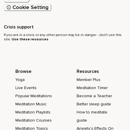
Cookie Setting
Parecen verse muy afectadas por el efecto del estrés.
Esto es muy significativo porque ambos procesos,
Crisis support
El control cognitivo y la regulación de las emociones,
If you are in a crisis or any other person may be in danger - don’t use this
Son muy importantes cuando se trata de estrés.
site.
Use these resources
Estas áreas cerebrales son necesarias para activar
estrategias de afrontamiento como,
Por ejemplo,
Browse
Resources
La reevaluación en la que damos un nuevo significado a la
Yoga
Member Plus
situación de modo que nos parezca menos amenazante de
lo que realmente es,
Live Events
Meditation Timer
Popular Meditations
Become a Teacher
Y esto lo que hace es reducir nuestra experiencia
emocional negativa.
Meditation Music
Better sleep guide
Meditation Playlists
How to meditate
Otra estrategia es minimizar directamente nuestros síntomas
de estrés intentando conscientemente reducir nuestras
Meditation Courses
guide
respuestas fisiológicas y emocionales.
Meditation Topics
Anxiety's Effects On