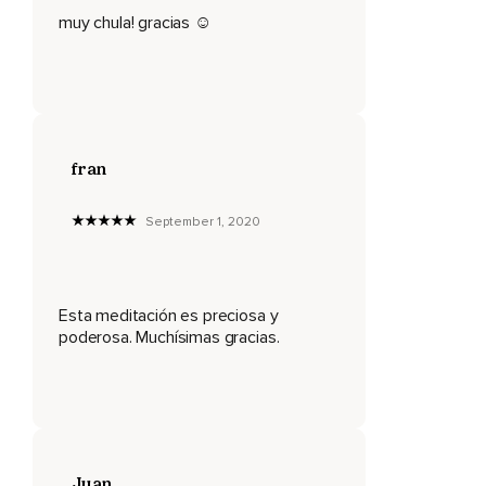
Conecta con la energía curativa de ese lugar sagrado.
muy chula! gracias ☺
Puedes visualizarla como pequeñas partículas o chispitas de
luz que aparecen a tu alrededor.
Estas pueden tener un solo color o muchos colores.
Son brillantes y claros.
fran
Respira profundamente.
Llénate de esa energía sanadora.
September 1, 2020
Observa,
Visualiza o siente cómo esta energía que inspiras penetra
Esta meditación es preciosa y
cada parte de tu ser.
poderosa. Muchísimas gracias.
Llega hasta las partes más profundas de tu cuerpo,
Cada fibra de tu cerebro y el sitio donde se forman tus
pensamientos y tus emociones.
Observa,
Juan