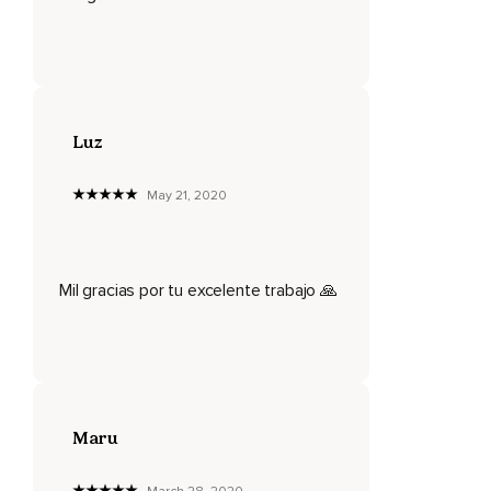
Los miedos se alejan y la inestabilidad no importa en este
momento.
Te sientes seguro,
Fuerte,
Luz
Protegido.
Explora esta sensación.
May 21, 2020
Ahora agradece esta energía sanadora y permite que
vuelva a la fuente.
Tu interior sigue brillando y sigue sintiéndose sólido,
Mil gracias por tu excelente trabajo 🙏
Confiado,
Asertivo,
Protegido.
Es hora de volver a casa.
Maru
Haz contacto con tu cuerpo y los alrededores de donde te