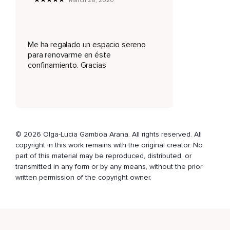
March 28, 2020
encuentras.
Recuerda que puedes acceder a este lugar sagrado y a
esta energía curativa cada vez que lo necesites.
Me ha regalado un espacio sereno
Termino con una frase de Albert Camus.
para renovarme en éste
confinamiento. Gracias
En las profundidades del invierno,
Finalmente aprendí que en mi interior habitaba un verano
impensible.
© 2026 Olga-Lucia Gamboa Arana. All rights reserved. All
copyright in this work remains with the original creator. No
part of this material may be reproduced, distributed, or
transmitted in any form or by any means, without the prior
written permission of the copyright owner.