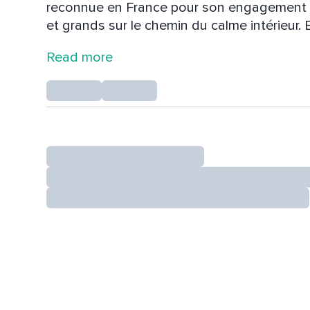
reconnue en France pour son engagement d
et grands sur le chemin du calme intérieur. E
L’extraordinaire se cache dans l’ordinaire
Read more
bien-être, au yoga nidra, ainsi qu’à la mater
douce et ses créations sensibles, elle invite
l’essentiel.