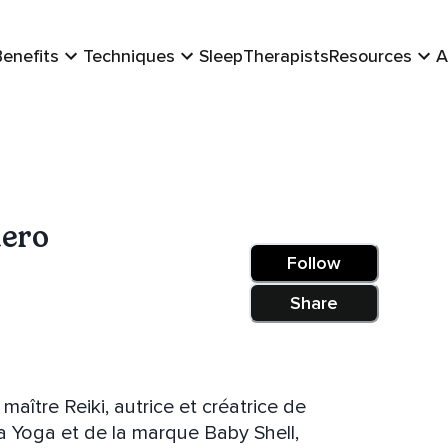
Benefits
Techniques
Sleep
Therapists
Resources
A
ero
Follow
Share
ître Reiki, autrice et créatrice de
 Yoga et de la marque Baby Shell,