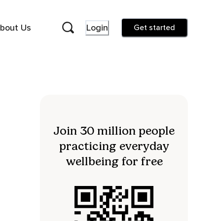
bout Us
Login
Get started
Join 30 million people
practicing everyday
wellbeing for free