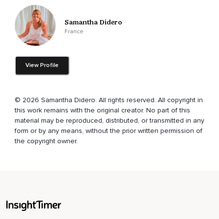
Avant de commencer,
Samantha Didero
Quelques mots pour comprendre cette pratique.
France
La cohérence cardiaque est une respiration rythmée qui
aide à réguler le système nerveux autonome.
View Profile
Elle repose sur une respiration lente et régulière à raison de
6 respirations par minute.
La méthode dite 3-6-5 consiste à pratiquer 3 fois par jour 6
© 2026 Samantha Didero. All rights reserved. All copyright in
respirations par minute pendant 5 minutes.
this work remains with the original creator. No part of this
material may be reproduced, distributed, or transmitted in any
Nous allons maintenant vivre ensemble une séance
form or by any means, without the prior written permission of
complète de 5 minutes.
the copyright owner.
Commencez par observer votre respiration naturelle,
Sans la modifier.
Puis doucement,
Nous allons installer le rythme.