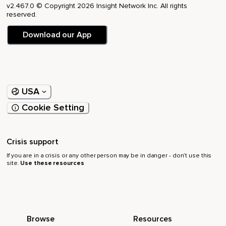
Inspirez lentement par le nez pendant 5 secondes.
v2.467.0 © Copyright 2026 Insight Network Inc. All rights
reserved.
Puis expirez doucement pendant 5 secondes.
Download our App
Continuez.
Inspire 2-3-4-5.
Expire 2-3-4-5.
Inspire 2-3-4-5.
USA
Cookie Setting
Expire 2-3-4-5.
Laissez le souffle devenir fluide,
Crisis support
Régulier,
If you are in a crisis or any other person may be in danger - don’t use this
Sans forcer,
site.
Use these resources
Sans retenir.
A chaque inspiration,
Le corps s'ouvre légèrement.
Browse
Resources