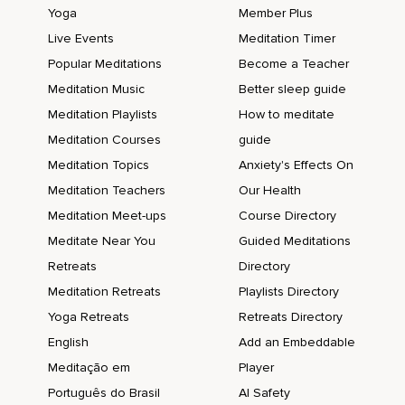
A chaque expiration,
Yoga
Member Plus
Live Events
Meditation Timer
Le corps se détend un peu plus.
Popular Meditations
Become a Teacher
Inspire 2-3-4-5.
Meditation Music
Better sleep guide
Expire 2-3-4-5.
Meditation Playlists
How to meditate
Ce rythme constant permet au cœur et à la respiration de se
Meditation Courses
guide
synchroniser naturellement.
Meditation Topics
Anxiety's Effects On
Le système nerveux reçoit un message de sécurité.
Meditation Teachers
Our Health
Meditation Meet-ups
Course Directory
Si des pensées apparaissent,
Meditate Near You
Guided Meditations
Cela est normal.
Retreats
Directory
Ramenez simplement votre attention au comptage du
Meditation Retreats
Playlists Directory
souffle.
Yoga Retreats
Retreats Directory
Inspire 2-3-4-5.
English
Add an Embeddable
Expire 2-3-4-5.
Meditação em
Player
Português do Brasil
AI Safety
Vous pouvez ressentir la respiration au niveau de la poitrine