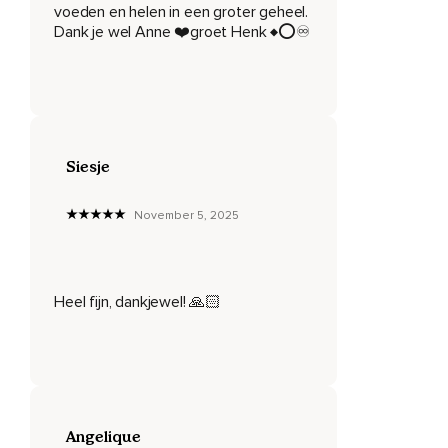
voeden en helen in een groter geheel.
Zo kun je een aantal dagen en vooral op de dag zelf van
Dank je wel Anne ❤️groet Henk ♦️⭕️♾️
de volle maan je wat minder lekker in je vuil voelen zitten.
Je bent gevoeliger,
Meer prikkelbaar en veel mensen slapen onrustiger.
Je wordt vaker wakker en hebt dus vaak een minder goede
Siesje
nachtrust.
En veel mensen komen er ook vaak pas de volgende dag
November 5, 2025
achter dat het volle maan is geweest.
Omdat ze er dan achterkomen waarom ze slecht geslapen
hebben.
Heel fijn, dankjewel! 🙏🏻
Maar als je meer vanuit je intuïtie leeft en dus meer bent
ingespeeld op de energie van de maan,
Dan kun je aan je lichaam voelen wanneer de maan aan het
afnemen is en wanneer de maan aan het toenemen is en
wanneer het volle maan is.
Angelique