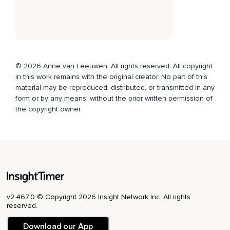
En laat het jouw lichaam binnenstromen.
En voel maar wat er gebeurt.
Hoe dit proces langzaam op gang wordt gebracht.
© 2026 Anne van Leeuwen. All rights reserved. All copyright
En vervolgens mag je visualiseren dat je die emotie,
in this work remains with the original creator. No part of this
Of die emoties,
material may be reproduced, distributed, or transmitted in any
form or by any means, without the prior written permission of
Of die pijn,
the copyright owner.
Spanning en vermoeidheid,
Gaat loslaten.
En die mag je loslaten via een wortel die je mag visualiseren
vanuit je stuitcentrum de aarde in.
En deze wortel gaat dwars door alle vloeroppervlakken naar
beneden,
v2.467.0 © Copyright 2026 Insight Network Inc. All rights
reserved.
Langs alle verdiepingen,
Download our App