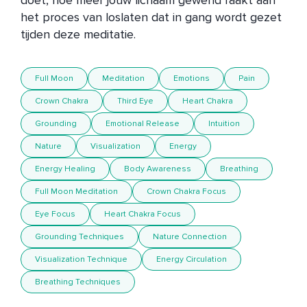
doet, hoe meer jouw lichaam gewend raakt aan 
het proces van loslaten dat in gang wordt gezet 
tijden deze meditatie.
Full Moon
Meditation
Emotions
Pain
Crown Chakra
Third Eye
Heart Chakra
Grounding
Emotional Release
Intuition
Nature
Visualization
Energy
Energy Healing
Body Awareness
Breathing
Full Moon Meditation
Crown Chakra Focus
Eye Focus
Heart Chakra Focus
Grounding Techniques
Nature Connection
Visualization Technique
Energy Circulation
Breathing Techniques