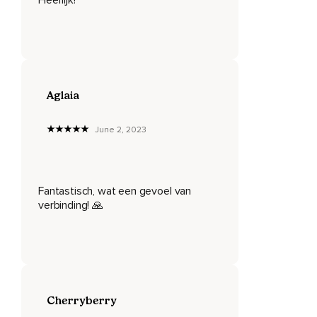
Dus adem langzaam door je hart heen en open je hart.
Voel wat daar gebeurt.
En laat dan je aandacht ietsjes zakken naar beneden.
En maak verbinding met je lichaam.
Aglaia
En observeer hoe jij je op dit moment voelt,
June 2, 2023
Zonder je denken daarbij te betrekken.
Alleen maar rustig jouw lichaam observeren.
Zijn er bepaalde emoties die je voelt?
Fantastisch, wat een gevoel van
verbinding! 🙏
En zo ja,
Welke emotie of emoties zijn dat?
Kun je daar bewust van worden?
Of gaat jouw aandacht misschien naar een plek in je lichaam
waar je op dit moment pijn hebt?
Cherryberry