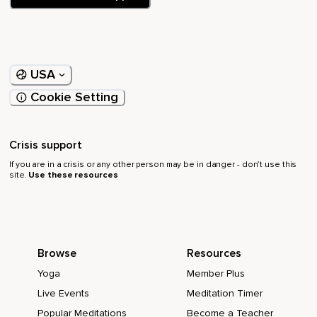
Door het fundament van het gebouw waar je in zit,
De grond in.
En baant zich een weg door alle aardlagen heen.
USA
En vervolgens gaat die wortel vertakken en maakt
verbinding met moeder aarde.
Cookie Setting
Dus alle emoties,
Pijn,
Crisis support
If you are in a crisis or any other person may be in danger - don’t use this
Zorgen,
site.
Use these resources
Angst,
Verdriet,
Die nu op deze avond bij de volle maanenergie nog sterker
Browse
Resources
gevoeld kunnen worden,
Yoga
Member Plus
Mag je via die wortel gaan loslaten en overdragen aan
Live Events
Meditation Timer
moeder aarde.
Popular Meditations
Become a Teacher