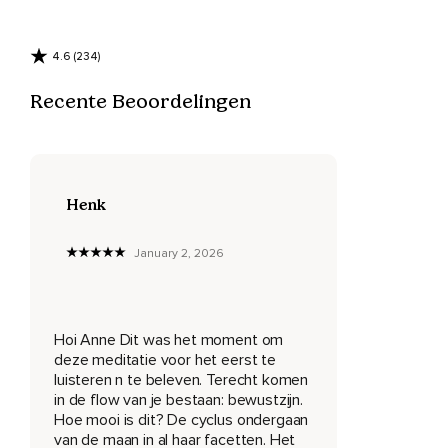
Ga dan vervolgens met je aandacht naar je kruin.
4.6 (234)
En bereid als het ware je kruincentrum voor om de helende
energie van de maan te ontvangen.
Recente Beoordelingen
Laat je lichaam lekker ontspannen.
Laat je lichaam lekker zwaar worden.
De energie van de maan is anders dan de energie van de
Henk
zon.
De energie van de zon is gemakkelijker te ervaren.
January 2, 2026
Je voelt de warmte van de zon branden op je huid.
En bij de maan ligt dat anders.
Hoi Anne Dit was het moment om
De energie van de maan heeft meer impact op
deze meditatie voor het eerst te
onderliggende systemen in ons lichaam.
luisteren n te beleven. Terecht komen
in de flow van je bestaan: bewustzijn.
Zoals ons zenuwstelsel,
Hoe mooi is dit? De cyclus ondergaan
Onze emoties en ook onze slaap.
van de maan in al haar facetten. Het