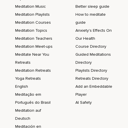
En voor moeder aarde,
Meditation Music
Better sleep guide
Is deze energie die jij vrijlaat,
Meditation Playlists
How to meditate
Eigenlijk iets positiefs.
Meditation Courses
guide
Meditation Topics
Anxiety's Effects On
En vervolgens zet zij dit weer om in nieuwe energie.
Meditation Teachers
Our Health
Zij voedt hier de wortels van al haar energie.
Meditation Meet-ups
Course Directory
En die energie,
Meditate Near You
Guided Meditations
Die je vrijlaat,
Retreats
Directory
Meditation Retreats
Playlists Directory
Is de energie die je vrijlaat.
Yoga Retreats
Retreats Directory
Zij voedt hier de wortels van al haar bomen,
English
Add an Embeddable
Struiken en planten mee,
Meditação em
Player
Waardoor die weer kunnen groeien en ons van nieuwe
Português do Brasil
AI Safety
zuurstof kunnen voorzien.
Meditation auf
En zo is er eigenlijk een cirkel van energie gaande,
Deutsch
Meditación en
Hoe we elkaar voeden,