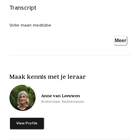
Transcript
Volle maan meditatie.
Kijk of je lekker ontspannen ligt of zit.
Meer
En stel jezelf helemaal open om de zachte energie van de
maan te verwelkomen.
Je mag beginnen met eerst even een paar keer diep in en
uit te ademen.
Maak kennis met je leraar
En de opgebouwde spanning lekker uitblazen.
Dus adem in.
Anne van Leeuwen
Rotterdam, Netherlands
Door je neus.
En blaas uit.
View Profile
Nog een keer adem in.
En blaas weer uit.