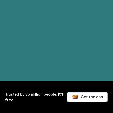
It’s
Trusted by 36 million people.
Get the app
free.